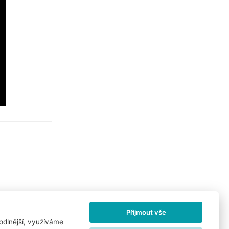
Přijmout vše
odlnější, využíváme