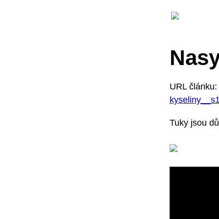
Nasy
URL článku
kyseliny__s
Tuky jsou dů