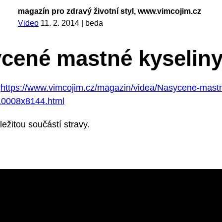
magazín pro zdravý životní styl, www.vimcojim.cz
Video
11. 2. 2014
|
beda
cené mastné kyselin
:
https://www.vimcojim.cz/magazin/videa/Nasycene-mast
10008x8144.html
ležitou součástí stravy.