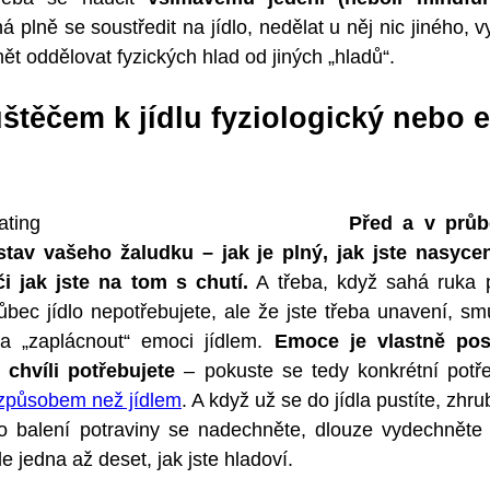
 plně se soustředit na jídlo, nedělat u něj nic jiného, v
ět oddělovat fyzických hlad od jiných „hladů“.
štěčem k jídlu fyziologický nebo 
Před a v průbě
tav vašeho žaludku – jak je plný, jak jste nasycen
i jak jste na tom s chutí.
A třeba, když sahá ruka 
 vůbec jídlo nepotřebujete, ale že jste třeba unavení, sm
a „zaplácnout“ emoci jídlem.
Emoce je vlastně pos
 chvíli potřebujete
– pokuste se tedy konkrétní potře
způsobem než jídlem
. A když už se do jídla pustíte, zhr
 balení potraviny se nadechněte, dlouze vydechněte 
e jedna až deset, jak jste hladoví.