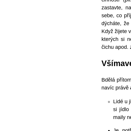
zastavte, n
sebe, co př
dýcháte, že 
Když žijete 
kterých si 
čichu apod. 
Všímavé
Bdělá přítom
navíc právě
Lidé u j
si jídl
maily n
Je pot