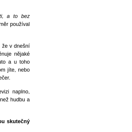
ti,
a to bez
měr používal
 že v dnešní
ěnuje nějaké
uto a u toho
om jíte, nebo
večer.
evizi naplno,
c než hudbu a
sou skutečný