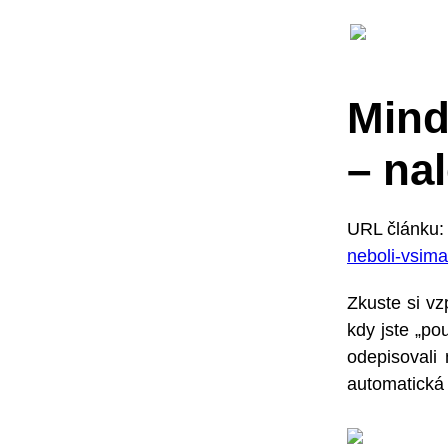
Mind
– na
URL článku
neboli-vsima
Zkuste si vz
kdy jste „po
odepisovali 
automatická 