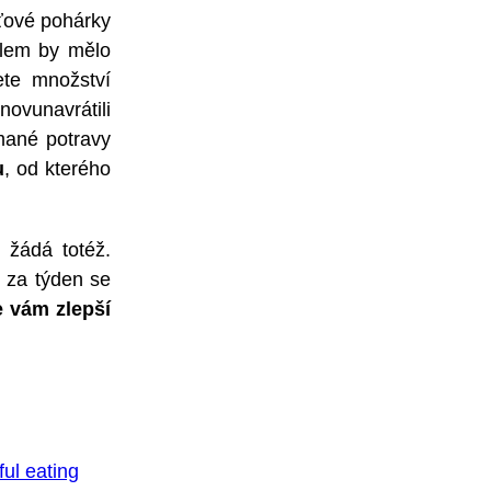
uťové pohárky
Cílem by mělo
ete množství
novunavrátili
mané potravy
u
, od kterého
 žádá totéž.
 za týden se
e vám zlepší
ul eating