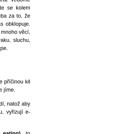
jte se kolem
ba za to, že
ás obklopuje.
k mnoho věcí,
aku, sluchu,
épe.
 příčinou kil
e jíme.
edí, natož aby
, vyřizují e-
 eating)
, to