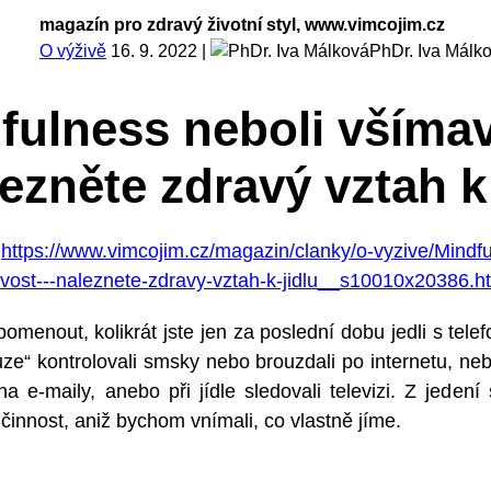
magazín pro zdravý životní styl, www.vimcojim.cz
O výživě
16. 9. 2022
|
PhDr. Iva Málk
fulness neboli všíma
lezněte zdravý vztah k 
:
https://www.vimcojim.cz/magazin/clanky/o-vyzive/Mindf
vost---naleznete-zdravy-vztah-k-jidlu__s10010x20386.h
pomenout, kolikrát jste jen za poslední dobu jedli s tele
uze“ kontrolovali smsky nebo brouzdali po internetu, ne
na e-maily, anebo při jídle sledovali televizi. Z jedení
činnost, aniž bychom vnímali, co vlastně jíme.