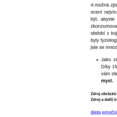
A možná zjis
ocení nejvíc
být, abyste
zkonzumované
období z ko
byly fyziolo
jste se mnozí
Jako zd
Díky 15
vám zl
mysl.
Zdroj obrázků
Zdroj a další 
dieta
emoční