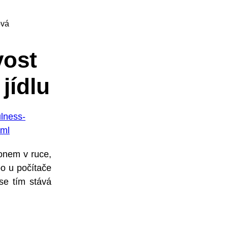
ová
vost
jídlu
ulness-
tml
fonem v ruce,
bo u počítače
 se tím stává