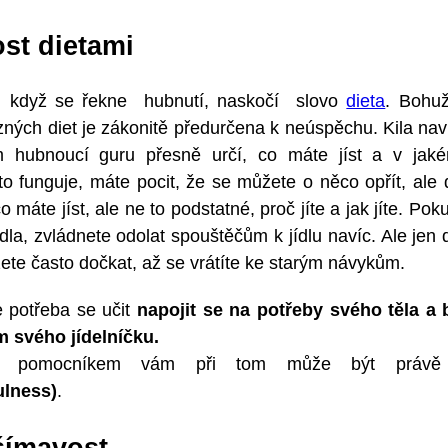
st dietami
, když se řekne hubnutí, naskočí slovo
dieta
. Bohuž
zných diet je zákonitě předurčena k neúspěchu. Kila naví
 hubnoucí guru přesně určí, co máte jíst a v jak
o funguje, máte pocit, že se můžete o něco opřít, ale d
co máte jíst, ale ne to podstatné, proč jíte a jak jíte. Po
dla, zvládnete odolat spouštěčům k jídlu navíc. Ale jen
te často dočkat, až se vrátíte ke starým návykům.
e potřeba se učit
napojit se na potřeby svého těla a 
m svého jídelníčku.
m pomocníkem vám při tom může být prá
ulness)
.
šímavost