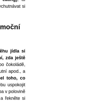
ychutnávat si
emoční
hu jídla si
í, zda ještě
po čokoládě,
utní apod., a
el toho, co
bu uspokojit
uba v polovině
a řekněte si