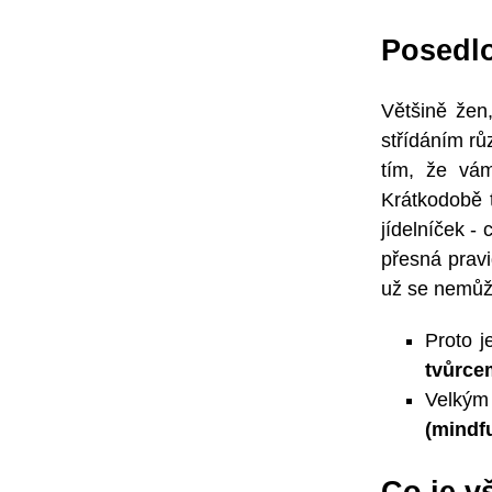
Posedlo
Většině žen
střídáním rů
tím, že vám
Krátkodobě t
jídelníček - 
přesná pravi
už se nemůže
Proto j
tvůrce
Velký
(mindf
Co je v