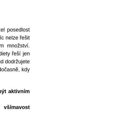
el posedlost
c nelze řešit
ém množství.
iety řeší jen
kud dodržujete
 dočasně, kdy
být aktivním
vě
všímavost