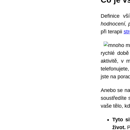
Definice vš
hodnocení, 
při terapii
st
rychlé době
aktivitě, v
telefonujete
jste na pora
Anebo se nao
soustředíte 
vaše tělo, k
Tyto s
život.
P