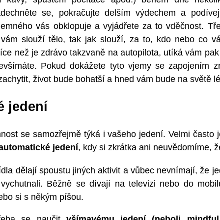
adechněte se, pokračujte delším výdechem a podíve
íjemného vás obklopuje a vyjádřete za to vděčnost. Tře
vám slouží tělo, tak jak slouží, za to, kdo nebo co v
více než je zdrávo takzvaně na autopilota, utíká vám pa
nevšímáte. Pokud dokážete tyto vjemy se zapojením zr
zachytit, život bude bohatší a hned vám bude na světě l
 jedení
nost se samozřejmě týká i vašeho jedení. Velmi často je
automatické jedení
, kdy si zkrátka ani neuvědomíme, ž
ídla dělají spoustu jiných aktivit a vůbec nevnímají, že j
o vychutnali. Běžně se dívají na televizi nebo do mobilu
ebo si s někým píšou.
řeba se naučit
všímavému jedení (neboli mindful