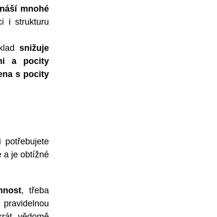
ináší mnohé
 i strukturu
íklad
snižuje
i a pocity
ena s pocity
 potřebujete
 a je obtížné
mnost
, třeba
 pravidelnou
ikrát vědomě