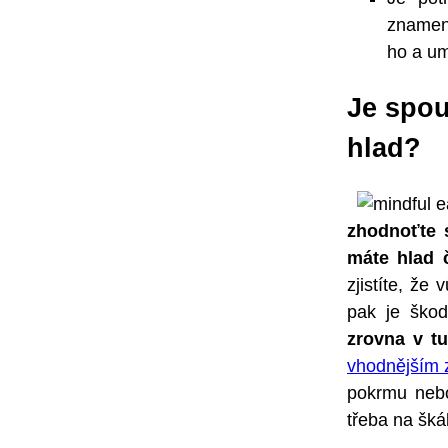
znamená
ho a um
Je spou
hlad?
zhodnoťte s
máte hlad č
zjistíte, že
pak je škod
zrovna v tu
vhodnějším 
pokrmu nebo
třeba na škál