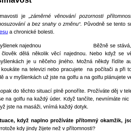
ímavosti je
„záměrné věnování pozornosti přítomnos
posuzování a bez snahy o změnu“.
Původně se tento s
resu
a chronické bolesti.
Běžně se stává,
 člověk dělá několik věcí najednou. Nebo když se v
 myšlenkách je u něčeho jiného.
Možná někdy řídíte a
, koukáte na televizi nebo pracujete na počítači a při t
dě a v myšlenkách už jste na golfu a na golfu plánujete 
pak do těchto situací plně ponoříte. Prožíváte děj v tel
se na golfu na každý úder. Když tančíte, nevnímáte ni
dyž jste na masáži, vnímá každý dotyk.
ituace, když naplno prožíváte přítomný okamžik, j
rotože kdy jindy žijete než v přítomnosti?