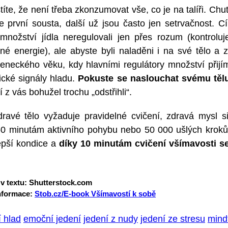
títe, že není třeba zkonzumovat vše, co je na talíři. Ch
e první sousta, další už jsou často jen setrvačnost. 
 množství jídla neregulovali jen přes rozum (kontroluj
 energie), ale abyste byli naladěni i na své tělo a z
jeneckého věku, kdy hlavními regulátory množství přijí
gické signály hladu.
Pokuste se naslouchat svému těl
 z vás bohužel trochu „odstřihli“.
ravé tělo vyžaduje pravidelné cvičení, zdravá mysl si
0 minutám aktivního pohybu nebo 50 000 ušlých kroků
epší kondice a
díky 10 minutám cvičení všímavosti s
 v textu: Shutterstock.com
informace:
Stob.cz/E-book Všímavostí k sobě
 hlad
emoční jedení
jedení z nudy
jedení ze stresu
mindf