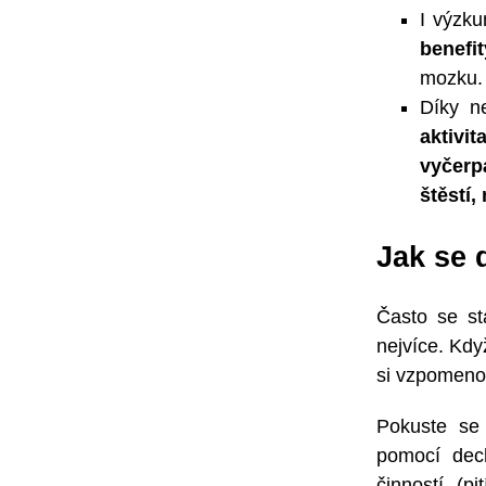
I výzk
benefit
mozku.
Díky ne
aktivi
vyčerp
štěstí,
Jak se 
Často se st
nejvíce. Kdy
si vzpomenou
Pokuste s
pomocí dech
činností (p