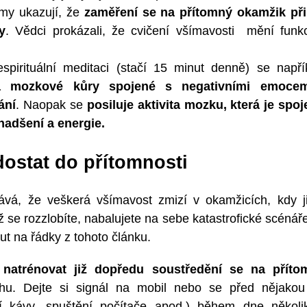
umy ukazují, že
zaměření se na přítomný okamžik př
y
. Vědci prokázali, že cvičení všímavosti mění funkci
spirituální meditaci (stačí 15 minut denně) se např
ta mozkové kůry spojené s negativními emocem
ání
. Naopak se
posiluje aktivita mozku, která je spoj
 nadšení a energie.
dostat do přítomnosti
ává, že veškerá všímavost zmizí v okamžicích, kdy ji
ž se rozzlobíte, nabalujete na sebe katastrofické scénáře
t na řádky z tohoto článku.
e
natrénovat již dopředu soustředění se na příto
u. Dejte si signál na mobil nebo se před nějakou
ití kávy, spuštění počítače apod.) během dne někol