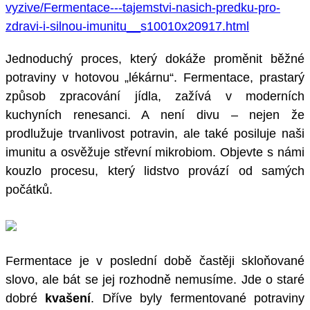
vyzive/Fermentace---tajemstvi-nasich-predku-pro-
zdravi-i-silnou-imunitu__s10010x20917.html
Jednoduchý proces, který dokáže proměnit běžné
potraviny v hotovou „lékárnu“. Fermentace, prastarý
způsob zpracování jídla, zažívá v moderních
kuchyních renesanci. A není divu – nejen že
prodlužuje trvanlivost potravin, ale také posiluje naši
imunitu a osvěžuje střevní mikrobiom. Objevte s námi
kouzlo procesu, který lidstvo provází od samých
počátků.
Fermentace je v poslední době častěji skloňované
slovo, ale bát se jej rozhodně nemusíme. Jde o staré
dobré
kvašení
. Dříve byly fermentované potraviny