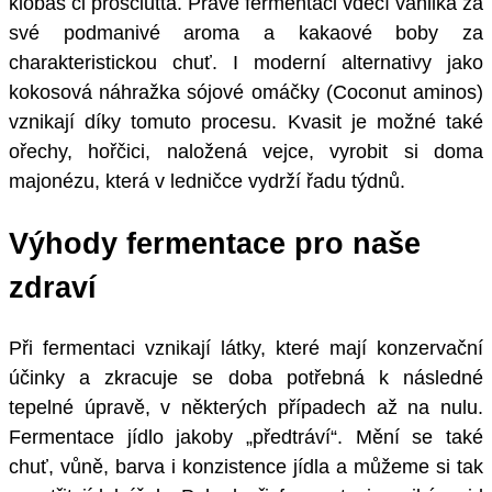
klobás či prosciutta. Právě fermentaci vděčí vanilka za
své podmanivé aroma a kakaové boby za
charakteristickou chuť. I moderní alternativy jako
kokosová náhražka sójové omáčky (Coconut aminos)
vznikají díky tomuto procesu. Kvasit je možné také
ořechy, hořčici, naložená vejce, vyrobit si doma
majonézu, která v ledničce vydrží řadu týdnů.
Výhody fermentace pro naše
zdraví
Při fermentaci vznikají látky, které mají konzervační
účinky a zkracuje se doba potřebná k následné
tepelné úpravě, v některých případech až na nulu.
Fermentace jídlo jakoby „předtráví“. Mění se také
chuť, vůně, barva i konzistence jídla a můžeme si tak