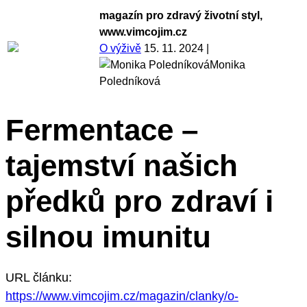
magazín pro zdravý životní styl,
www.vimcojim.cz
O výživě
15. 11. 2024
|
Monika
Poledníková
Fermentace –
tajemství našich
předků pro zdraví i
silnou imunitu
URL článku:
https://www.vimcojim.cz/magazin/clanky/o-