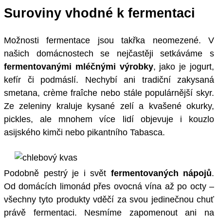
Suroviny vhodné k fermentaci
Možnosti fermentace jsou takřka neomezené. V
našich domácnostech se nejčastěji setkáváme s
fermentovanými mléčnými výrobky
, jako je jogurt,
kefír či podmáslí. Nechybí ani tradiční zakysaná
smetana, crème fraîche nebo stále populárnější skyr.
Ze zeleniny kraluje kysané zelí a kvašené okurky,
pickles, ale mnohem více lidí objevuje i kouzlo
asijského kimči nebo pikantního Tabasca.
Podobně pestrý je i svět
fermentovaných nápojů
.
Od domácích limonád přes ovocná vína až po octy –
všechny tyto produkty vděčí za svou jedinečnou chuť
právě fermentaci. Nesmíme zapomenout ani na