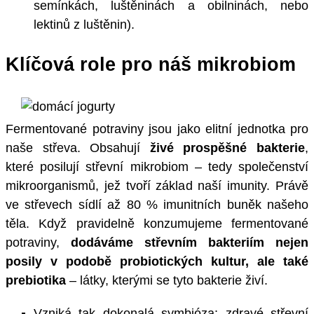
semínkách, luštěninách a obilninách, nebo
lektinů z luštěnin).
Klíčová role pro náš mikrobiom
Fermentované potraviny jsou jako elitní jednotka pro
naše střeva. Obsahují
živé prospěšné bakterie
,
které posilují střevní mikrobiom – tedy společenství
mikroorganismů, jež tvoří základ naší imunity. Právě
ve střevech sídlí až 80 % imunitních buněk našeho
těla. Když pravidelně konzumujeme fermentované
potraviny,
dodáváme střevním bakteriím nejen
posily v podobě probiotických kultur, ale také
prebiotika
– látky, kterými se tyto bakterie živí.
Vzniká tak dokonalá symbióza: zdravé střevní