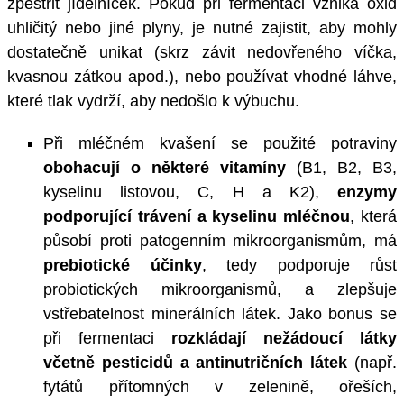
zpestřit jídelníček. Pokud při fermentaci vzniká oxid
uhličitý nebo jiné plyny, je nutné zajistit, aby mohly
dostatečně unikat (skrz závit nedovřeného víčka,
kvasnou zátkou apod.), nebo používat vhodné láhve,
které tlak vydrží, aby nedošlo k výbuchu.
Při mléčném kvašení se použité potraviny
obohacují o některé vitamíny
(B1, B2, B3,
kyselinu listovou, C, H a K2),
enzymy
podporující trávení a kyselinu mléčnou
, která
působí proti patogenním mikroorganismům, má
prebiotické účinky
, tedy podporuje růst
probiotických mikroorganismů, a zlepšuje
vstřebatelnost minerálních látek. Jako bonus se
při fermentaci
rozkládají nežádoucí látky
včetně pesticidů a antinutričních látek
(např.
fytátů přítomných v zelenině, ořeších,