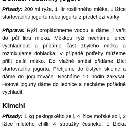
Přísady:
200 ml rýže, 1 litr rostlinného mléka, 1 lžíce
startovacího jogurtu nebo jogurtu z předchozí várky
Příprava:
Rýži propláchneme vodou a dáme ji vařit
do půl litru mléka. Měkkou rýži necháme lehce
vychladnout a přidáme část zbylého mléka a
rozmixujeme dohladka. V případě potřeby můžeme
přilít další mléko. Do vlažné směsi přidáme lžíci
startovacího jogurtu. Přelijeme do čistých sklenic a
dáme do jogurtovače. Necháme 10 hodin zakysat.
Hotové jogurty dáme do lednice a necháme pořádně
vychladit.
Kimchi
Přísady:
1 kg pekingského zelí, 4 lžíce mořské soli, 2
lžíce mletého chilli, 4 stroužky česneku, 1 lžička