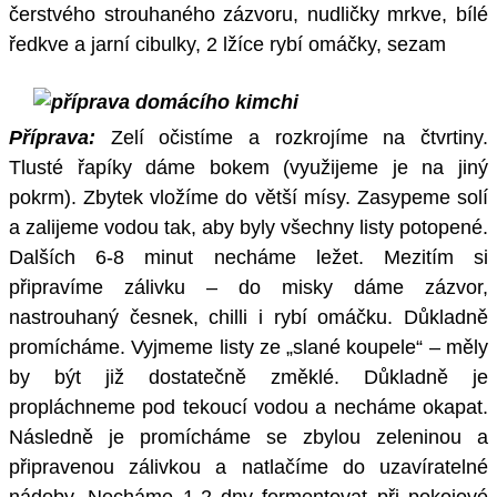
čerstvého strouhaného zázvoru, nudličky mrkve, bílé
ředkve a jarní cibulky, 2 lžíce rybí omáčky, sezam
Příprava:
Zelí očistíme a rozkrojíme na čtvrtiny.
Tlusté řapíky dáme bokem (využijeme je na jiný
pokrm). Zbytek vložíme do větší mísy. Zasypeme solí
a zalijeme vodou tak, aby byly všechny listy potopené.
Dalších 6-8 minut necháme ležet. Mezitím si
připravíme zálivku – do misky dáme zázvor,
nastrouhaný česnek, chilli i rybí omáčku. Důkladně
promícháme. Vyjmeme listy ze „slané koupele“ – měly
by být již dostatečně změklé. Důkladně je
propláchneme pod tekoucí vodou a necháme okapat.
Následně je promícháme se zbylou zeleninou a
připravenou zálivkou a natlačíme do uzavíratelné
nádoby. Necháme 1-2 dny fermentovat při pokojové