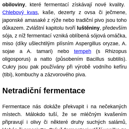
obiloviny
, které fermentací získávají nové kvality.
Chlebový kvas
, kaše, dezerty z ovsa či ječmene,
japonské amasaké z rýže nebo tradiční pivo jsou toho
důkazem. Zvláštní kapitolu tvoří
luštěniny
, především
sója, z níž fermentací vzniká oblíbená sójová omáčka,
miso (díky ušlechtilým plísním Aspergillus oryzae, A.
sojae a A. tamari) nebo
tempeh
(s Rhizopus
oligosporus) a natto (působením Bacillus subtilis).
Cukry jsou pak používány při výrobě vodního kefíru
(tibi), kombuchy a zázvorového piva.
Netradiční fermentace
Fermentace nás dokáže překvapit i na nečekaných
místech. Málokdo tuší, že se mléčným kvašením
připravují i olivy či některé druhy suchých salámů,