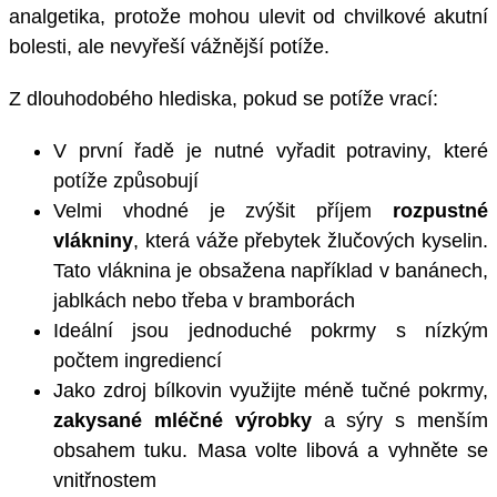
analgetika, protože mohou ulevit od chvilkové akutní
bolesti, ale nevyřeší vážnější potíže.
Z dlouhodobého hlediska, pokud se potíže vrací:
V první řadě je nutné vyřadit potraviny, které
potíže způsobují
Velmi vhodné je zvýšit příjem
rozpustné
vlákniny
, která váže přebytek žlučových kyselin.
Tato vláknina je obsažena například v banánech,
jablkách nebo třeba v bramborách
Ideální jsou jednoduché pokrmy s nízkým
počtem ingrediencí
Jako zdroj bílkovin využijte méně tučné pokrmy,
zakysané mléčné výrobky
a sýry s menším
obsahem tuku. Masa volte libová a vyhněte se
vnitřnostem