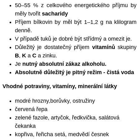
50–55 % z celkového energetického příjmu by
měly tvořit
sacharidy
Příjem bílkovin by měl být 1–1,2 g na klilogram
denně.
V případě tuků je dobré být střídmý a omezit je.
Důležitý je dostatečný příjem
vitamínů
skupiny
B
,
K
a
C
a zinku.
Je
nutný absolutní zákaz alkoholu.
Absolutně důležitý je pitný režim - čistá voda
Vhodné potraviny, vitamíny, minerální látky
modré hrozny,borůvky, ostružiny
červená řepa
zelené fazole, artyčok, ředkvička, salátová
čekanka
kopřiva, řeřicha setá, medvědí česnek