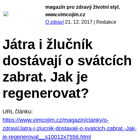
magazín pro zdravý životní styl,
www.vimcojim.cz
O zdraví
21. 12. 2017
|
Redakce
Játra i žlučník
dostávají o svátcích
zabrat. Jak je
regenerovat?
URL článku:
https://www.vimcojim.cz/magazin/clanky/o-
zdravi/Jatra-i-zlucnik-dostavaji-o-svatcich-zabrat.-Jak-
je-regenerovat__s10012x7556.html