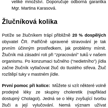
veliké množství. Doporučuje odborná garantka
Mgr. Martina Karasová.
Žlučníková kolika
Potíže se žlučníkem trápí přibližně
20 %
dospělých
obyvatel ČR. Patřičně upravené stravování je tak
prvním účinným prostředkem, jak problémy mírnit.
Žlučník má zásadní roli při “zpracování” tuků v našem
organismu. Po konzumaci tučného (“nedietního”) jídla
začne žlučník vytlačovat žluč do tlustého střeva. Žluč
rozštěpí tuky v mastném jídle.
První pomoc při kolice:
Můžete si vzít některé volně
prodejné léky ze skupiny choleretik (napřiklad
dostupný Cholagol). Jedná se o léky zvyšující tvorbu
žluči a její vylučování. Nemá význam užívat