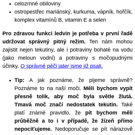
celozrnné obiloviny
ostropestřec mariánský, kurkuma, vápník, hořčík,
komplex vitamínů B, vitamin E a selen
Pro zdravou funkci ledvin je potřeba v první řadě
udržovat správný pitný režim.
Ten nám mohou
zajistit nejen tekutiny, ale i potraviny bohaté na vodu
(jako meloun vodní) a potraviny s močopudnými
účinky.
O správné péči jater jsme již psali.
Tip:
A jak poznáme, že pijeme správně?
Poznáme to na naší moči.
Měli bychom vypít
přesně tolik, aby moč byla světle žlutá.
Tmavá moč značí nedostatek tekutin.
Také
platí známé pravidlo, že
pít bychom měli
průběžně a to i v případě, že žízeň přímo
nepociťujeme.
Nedoporučuje se pít nárazově