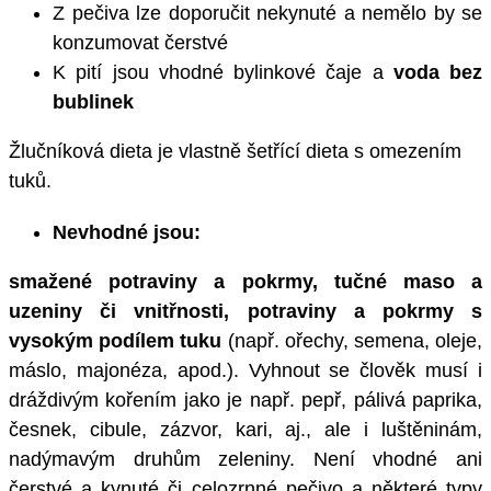
Z pečiva lze doporučit nekynuté a nemělo by se
konzumovat čerstvé
K pití jsou vhodné bylinkové čaje a
voda bez
bublinek
Žlučníková dieta je vlastně šetřící dieta s omezením
tuků.
Nevhodné jsou:
smažené potraviny a pokrmy, tučné maso a
uzeniny či vnitřnosti, potraviny a pokrmy s
vysokým podílem tuku
(např. ořechy, semena, oleje,
máslo, majonéza, apod.). Vyhnout se člověk musí i
dráždivým kořením jako je např. pepř, pálivá paprika,
česnek, cibule, zázvor, kari, aj., ale i luštěninám,
nadýmavým druhům zeleniny. Není vhodné ani
čerstvé a kynuté či celozrnné pečivo a některé typy