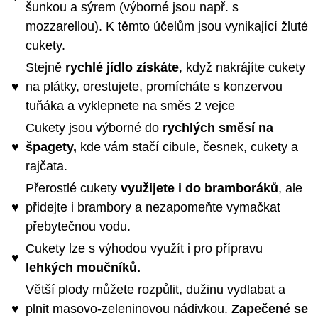
šunkou a sýrem (výborné jsou např. s
mozzarellou). K těmto účelům jsou vynikající žluté
cukety.
Stejně
rychlé jídlo získáte
, když nakrájíte cukety
♥
na plátky, orestujete, promícháte s konzervou
tuňáka a vyklepnete na směs 2 vejce
Cukety jsou výborné do
rychlých směsí na
♥
špagety,
kde vám stačí cibule, česnek, cukety a
rajčata.
Přerostlé cukety
využijete i do bramboráků
, ale
♥
přidejte i brambory a nezapomeňte vymačkat
přebytečnou vodu.
Cukety lze s výhodou využít i pro přípravu
♥
lehkých moučníků.
Větší plody můžete rozpůlit, dužinu vydlabat a
♥
plnit masovo-zeleninovou nádivkou.
Zapečené se