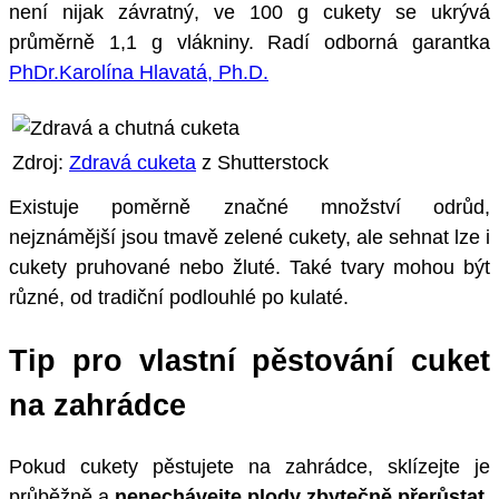
není nijak závratný, ve 100 g cukety se ukrývá
průměrně 1,1 g vlákniny. Radí odborná garantka
PhDr.Karolína Hlavatá, Ph.D.
Zdroj:
Zdravá cuketa
z Shutterstock
Existuje poměrně značné množství odrůd,
nejznámější jsou tmavě zelené cukety, ale sehnat lze i
cukety pruhované nebo žluté. Také tvary mohou být
různé, od tradiční podlouhlé po kulaté.
Tip pro vlastní pěstování cuket
na zahrádce
Pokud cukety pěstujete na zahrádce, sklízejte je
průběžně a
nenechávejte plody zbytečně přerůstat
.