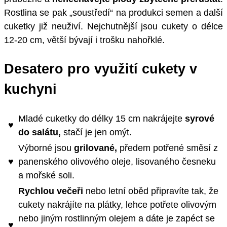
Rostlina se pak „soustředí“ na produkci semen a další
cuketky již neuživí. Nejchutnější jsou cukety o délce
12-20 cm, větší bývají i trošku nahořklé.
Desatero pro využití cukety v
kuchyni
Mladé cuketky do délky 15 cm nakrájejte
syrové
♥
do salátu,
stačí je jen omýt.
Výborné jsou
grilované,
předem potřené směsí z
♥
panenského olivového oleje, lisovaného česneku
a mořské soli.
Rychlou večeři
nebo letní oběd připravíte tak, že
cukety nakrájíte na plátky, lehce potřete olivovým
nebo jiným rostlinným olejem a dáte je zapéct se
♥