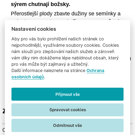
sýrem chutnají božsky.
Přerostlejší plody zbavte dužiny se semínky a
♥
nahrubo nastrouhanou i
připravte na způsob
Nastavení cookies
dušeného hlávkového zelí.
Aby pro vás bylo prohlížení našich stránek co
Cukety můžete samozřejmě také smažit
, ale v
nejpohodlnější, využíváme soubory cookies. Cookies
tomto případě volte kvalitní rostlinný olej, aby
nám slouží pro zlepšování našich služeb a zároveň
vám díky nim dokážeme lépe nabídnout obsah, který
nedocházelo zbytečně k přepalování. Na tepelnou
♥
pro vás může být zajímavý a užitečný.
úpravu se nejlépe hodí řepkový, rafinovaný
Další informace naleznete na stránce
Ochrana
olivový nebo rýžový olej.
osobních údajů
.
Přijmout vše
Přejeme Vám krásný kulinářský
zážitek a dobrou chuť.
Spravovat cookies
Odmítnout vše
Copyright © 2026