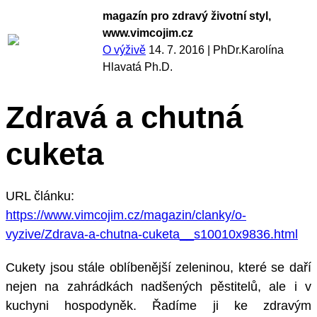
magazín pro zdravý životní styl,
www.vimcojim.cz
O výživě
14. 7. 2016
|
PhDr.Karolína
Hlavatá Ph.D.
Zdravá a chutná
cuketa
URL článku:
https://www.vimcojim.cz/magazin/clanky/o-
vyzive/Zdrava-a-chutna-cuketa__s10010x9836.html
Cukety jsou stále oblíbenější zeleninou, které se daří
nejen na zahrádkách nadšených pěstitelů, ale i v
kuchyni hospodyněk. Řadíme ji ke zdravým