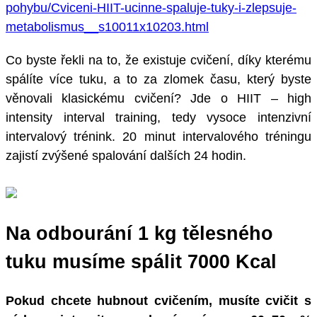
pohybu/Cviceni-HIIT-ucinne-spaluje-tuky-i-zlepsuje-
metabolismus__s10011x10203.html
Co byste řekli na to, že existuje cvičení, díky kterému
spálíte více tuku, a to za zlomek času, který byste
věnovali klasickému cvičení? Jde o HIIT – high
intensity interval training, tedy vysoce intenzivní
intervalový trénink. 20 minut intervalového tréningu
zajistí zvýšené spalování dalších 24 hodin.
Na odbourání 1 kg tělesného
tuku musíme spálit 7000 Kcal
Pokud chcete hubnout cvičením, musíte cvičit s