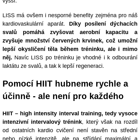
vyšší.
LISS má ovšem i nesporné benefity zejména pro náš
kardiovaskulární aparát.
Díky posílení dýchacích
svalů pomáhá zvyšovat aerobní kapacitu a
zvyšuje množství červených krvinek, což umožní
lepší okysličení těla během tréninku, ale i mimo
něj.
Navíc LISS po tréninku je vhodné i k odbourání
laktátu ze svalů, a tak k lepší regeneraci.
Pomocí HIIT hubneme rychle a
účinně - ale není pro každého
HIIT – high intensity interval training, tedy vysoce
intenzivní intervalový trénink
, který však na rozdíl
od ostatních kardio cvičení není stavěn na střední
nebo nízké intenzitě, ale na střídání maximální a