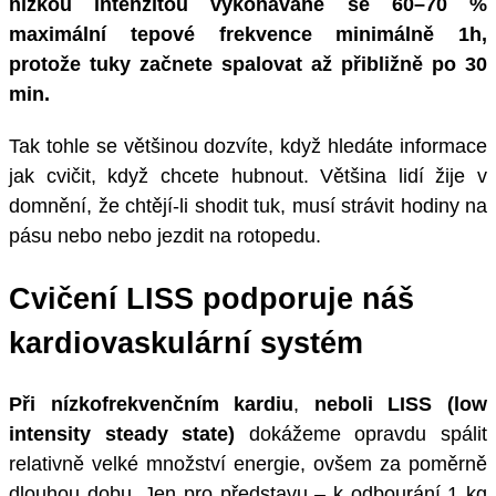
nízkou intenzitou vykonávané se 60–70 %
maximální tepové frekvence minimálně 1h,
protože tuky začnete spalovat až přibližně po 30
min.
Tak tohle se většinou dozvíte, když hledáte informace
jak cvičit, když chcete hubnout. Většina lidí žije v
domnění, že chtějí-li shodit tuk, musí strávit hodiny na
pásu nebo nebo jezdit na rotopedu.
Cvičení LISS podporuje náš
kardiovaskulární systém
Při nízkofrekvenčním kardiu
,
neboli LISS (low
intensity steady state)
dokážeme opravdu spálit
relativně velké množství energie, ovšem za poměrně
dlouhou dobu. Jen pro představu – k odbourání 1 kg