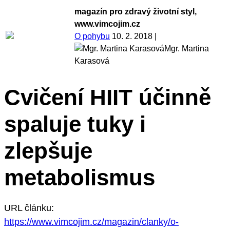
magazín pro zdravý životní styl,
www.vimcojim.cz
O pohybu
10. 2. 2018
|
Mgr. Martina
Karasová
Cvičení HIIT účinně
spaluje tuky i
zlepšuje
metabolismus
URL článku:
https://www.vimcojim.cz/magazin/clanky/o-