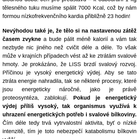
tělesného tuku musíme spálit 7000 Kcal, což by nám
formou nízkofrekvenčního kardia přibližně 23 hodin!
Nevýhodou také je, že tělo si na nastavenou zátěž
časem zvykne
a bude pálit méně kalorií a vám tak
nezbyde nic jiného než cvičit déle a déle. To však
může v krajních případech vést až ke ztrátám svalové
hmoty. Je prokázáno, že LISS brzdí svalový rozvoj.
Příčinou je vysoký energetický výdej. Aby se tato
ztráta energie nahradila, tak se některé procesy, které
jsou energeticky náročné, jako je právě
proteosyntéza, zablokují.
Pokud je energetický
výdej příliš vysoký, tak organismus využívá k
uhrazení energetických potřeb i svalové bílkoviny.
Čím déle tedy trvá vytrvalostní aktivita, byť o nízké
intenzitě, tím je toto nebezpečí katabolismu bílkovin