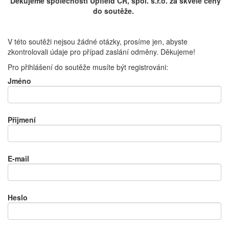
Děkujeme společnosti Upfield ČR, spol. s.r.o. za skvělé ceny
do soutěže.
V této soutěži nejsou žádné otázky, prosíme jen, abyste
zkontrolovali údaje pro případ zaslání odměny. Děkujeme!
Pro přihlášení do soutěže musíte být registrováni:
Jméno
Přijmení
E-mail
Heslo