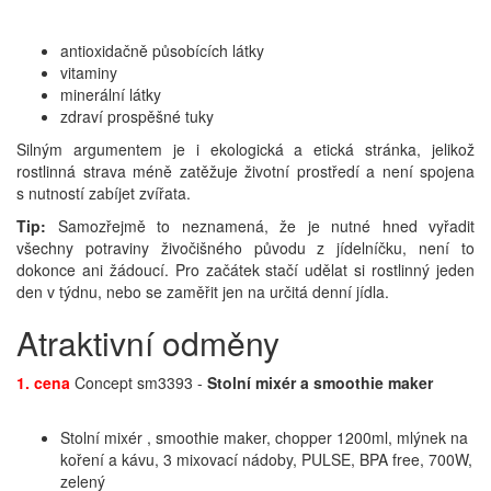
antioxidačně působících látky
vitaminy
minerální látky
zdraví prospěšné tuky
Silným argumentem je i ekologická a etická stránka, jelikož
rostlinná strava méně zatěžuje životní prostředí a není spojena
s nutností zabíjet zvířata.
Tip:
Samozřejmě to neznamená, že je nutné hned vyřadit
všechny potraviny živočišného původu z jídelníčku, není to
dokonce ani žádoucí. Pro začátek stačí udělat si rostlinný jeden
den v týdnu, nebo se zaměřit jen na určitá denní jídla.
Atraktivní odměny
1. cena
Concept sm3393 -
Stolní mixér a smoothie maker
Stolní mixér , smoothie maker, chopper 1200ml, mlýnek na
koření a kávu, 3 mixovací nádoby, PULSE, BPA free, 700W,
zelený