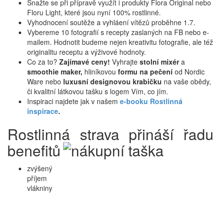
Snažte se při přípravě využít i produkty Flora Original nebo
Floru Light, které jsou nyní 100% rostlinné.
Vyhodnocení soutěže a vyhláení vítězů proběhne 1.7.
Vybereme 10 fotografií s recepty zaslaných na FB nebo e-
mailem. Hodnotit budeme nejen kreativitu fotografie, ale též
originalitu receptu a výživové hodnoty.
Co za to?
Zajímavé ceny!
Vyhrajte
stolní mixér
a
smoothie maker,
hliníkovou
formu na pečení
od Nordic
Ware nebo
luxusní designovou krabičku
na vaše obědy,
či kvalitní látkovou tašku s logem Vím, co jím.
Inspiraci najdete jak v našem
e-booku Rostlinná
inspirace
.
Rostlinná strava přináší řadu
benefitů
zvýšený
příjem
vlákniny