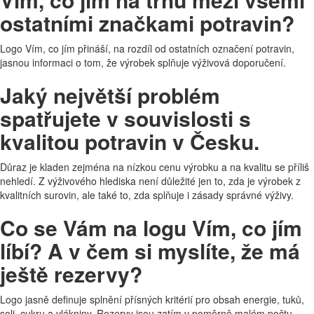
ostatními značkami potravin?
Logo Vím, co jím přináší, na rozdíl od ostatních označení potravin,
jasnou informaci o tom, že výrobek splňuje výživová doporučení.
Jaký největší problém
spatřujete v souvislosti s
kvalitou potravin v Česku.
Důraz je kladen zejména na nízkou cenu výrobku a na kvalitu se příliš
nehledí. Z výživového hlediska není důležité jen to, zda je výrobek z
kvalitních surovin, ale také to, zda splňuje i zásady správné výživy.
Co se Vám na logu Vím, co jím
líbí? A v čem si myslíte, že má
ještě rezervy?
Logo jasně definuje splnění přísných kritérií pro obsah energie, tuků,
soli, cukru a vlákniny. Rezervy jsou zatím v poměrně malém počtu