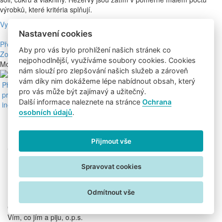
výrobků, které kritéria splňují.
Vytisknout tento článek
Nastavení cookies
Předchozí článek
Další článek »
Aby pro vás bylo prohlížení našich stránek co
Zobrazit přehled 0 článků v této oblasti »
nejpohodlnější, využíváme soubory cookies. Cookies
Mohlo by vás také zajímat:
nám slouží pro zlepšování našich služeb a zároveň
Bc. Veronika Jirkalová, DiS.
vám díky nim dokážeme lépe nabídnout obsah, který
PhDr. Iva Málková
pro vás může být zajímavý a užitečný.
prof. ing. Jana Dostálová, CSc.
Další informace naleznete na stránce
Ochrana
ing. Petr Havlíček
osobních údajů
.
Přijmout vše
Sledujte nás na:
Uživatelské podmínky
Informace o zpracování osobních údajů
Spravovat cookies
Nastavení cookies
Odmítnout vše
Copyright © 2026
Vím, co jím a piju, o.p.s.