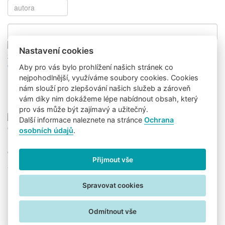
Nastavení cookies
O dětech
6. 1. 2023
Aby pro vás bylo prohlížení našich stránek co
nejpohodlnější, využíváme soubory cookies. Cookies
Strava dětí nestojí na biopotravinách
nám slouží pro zlepšování našich služeb a zároveň
aneb Dětská..
vám díky nim dokážeme lépe nabídnout obsah, který
pro vás může být zajímavý a užitečný.
Další informace naleznete na stránce
Ochrana
O výživě
2. 9. 2022
osobních údajů
.
Jak si udržet zdravý jídelníček i přes..
Přijmout vše
Sledujte nás na:
Uživatelské podmínky
Informace o zpracování osobních údajů
Spravovat cookies
Nastavení cookies
Odmítnout vše