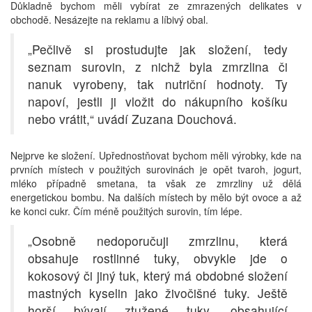
Důkladně bychom měli vybírat ze zmrazených delikates v
obchodě. Nesázejte na reklamu a líbivý obal.
„Pečlivě si prostudujte jak složení, tedy
seznam surovin, z nichž byla zmrzlina či
nanuk vyrobeny, tak nutriční hodnoty. Ty
napoví, jestli ji vložit do nákupního košíku
nebo vrátit,“ uvádí Zuzana Douchová.
Nejprve ke složení. Upřednostňovat bychom měli výrobky, kde na
prvních místech v použitých surovinách je opět tvaroh, jogurt,
mléko případně smetana, ta však ze zmrzliny už dělá
energetickou bombu. Na dalších místech by mělo být ovoce a až
ke konci cukr. Čím méně použitých surovin, tím lépe.
„Osobně nedoporučuji zmrzlinu, která
obsahuje rostlinné tuky, obvykle jde o
kokosový či jiný tuk, který má obdobné složení
mastných kyselin jako živočišné tuky. Ještě
horší bývají ztužené tuky, obsahující