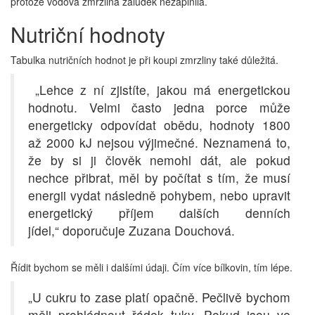
protože vodová zmrzlina žaludek nezaplnila.
Nutriční hodnoty
Tabulka nutričních hodnot je při koupi zmrzliny také důležitá.
„Lehce z ní zjistíte, jakou má energetickou
hodnotu. Velmi často jedna porce může
energeticky odpovídat obědu, hodnoty 1800
až 2000 kJ nejsou výjimečné. Neznamená to,
že by si ji člověk nemohl dát, ale pokud
nechce přibrat, měl by počítat s tím, že musí
energii vydat následně pohybem, nebo upravit
energetický příjem dalších denních
jídel,“ doporučuje Zuzana Douchová.
Řídit bychom se měli i dalšími údaji. Čím více bílkovin, tím lépe.
„U cukru to zase platí opačně. Pečlivě bychom
měli prohlédnout řádek tuky. Pokud jsou ve