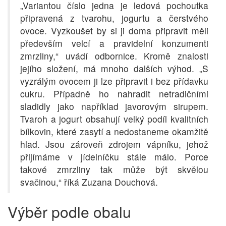
„Variantou číslo jedna je ledová pochoutka
připravená z tvarohu, jogurtu a čerstvého
ovoce. Vyzkoušet by si ji doma připravit měli
především velcí a pravidelní konzumenti
zmrzliny,“ uvádí odbornice. Kromě znalosti
jejího složení, má mnoho dalších výhod. „S
vyzrálým ovocem ji lze připravit i bez přídavku
cukru. Případně ho nahradit netradičními
sladidly jako například javorovým sirupem.
Tvaroh a jogurt obsahují velký podíl kvalitních
bílkovin, které zasytí a nedostaneme okamžitě
hlad. Jsou zároveň zdrojem vápníku, jehož
přijímáme v jídelníčku stále málo. Porce
takové zmrzliny tak může být skvělou
svačinou,“ říká Zuzana Douchová.
Výběr podle obalu