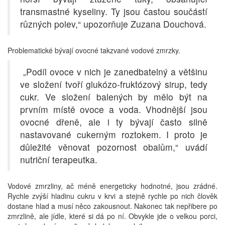
transmastné kyseliny. Ty jsou častou součástí
různých polev,“ upozorňuje Zuzana Douchová.
Problematické bývají ovocné takzvané vodové zmrzky.
„Podíl ovoce v nich je zanedbatelný a většinu
ve složení tvoří glukózo-fruktózový sirup, tedy
cukr. Ve složení balených by mělo být na
prvním místě ovoce a voda. Vhodnější jsou
ovocné dřeně, ale i ty bývají často silně
nastavované cukerným roztokem. I proto je
důležité věnovat pozornost obalům,“ uvádí
nutriční terapeutka.
Vodové zmrzliny, ač méně energeticky hodnotné, jsou zrádné.
Rychle zvýší hladinu cukru v krvi a stejně rychle po nich člověk
dostane hlad a musí něco zakousnout. Nakonec tak nepřibere po
zmrzlině, ale jídle, které si dá po ní. Obvykle jde o velkou porci,