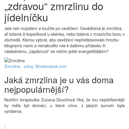
„zdravou“ zmrzlinu do
jídelníčku
Jste celí rozpálení a toužíte po osvěžení. Osvědčená je zmrzlina,
ať točená či kopečková u okénka, nebo balená z mrazícího boxu v
obchodě. Kterou vybrat, aby osvěžení nepředstavovalo hrozbu
kilogramů navíc a nenabudilo nás k dalšímu přídavku či
následnému „zaplácnutí“ se něčím ještě energetičtějším?
Zmrzlina - zdroj: Shutterstock.com
Jaká zmrzlina je u vás doma
nejpopulárnější?
Nutriční terapeutka Zuzana Douchová říká, že tou nejoblíbenější
by měla být domácí, u které víme, z jakých surovin byla
vyrobena.