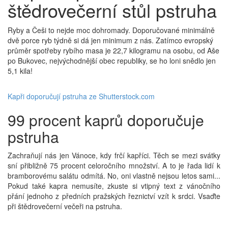
štědrovečerní stůl pstruha
Ryby a Češi to nejde moc dohromady. Doporučované minimálně
dvě porce ryb týdně si dá jen minimum z nás. Zatímco evropský
průměr spotřeby rybího masa je 22,7 kilogramu na osobu, od Aše
po Bukovec, nejvýchodnější obec republiky, se ho loni snědlo jen
5,1 kila!
Kapři doporučují pstruha ze Shutterstock.com
99 procent kaprů doporučuje
pstruha
Zachraňují nás jen Vánoce, kdy frčí kapříci. Těch se mezi svátky
sní přibližně 75 procent celoročního množství. A to je řada lidí k
bramborovému salátu odmítá. No, oni vlastně nejsou letos sami...
Pokud také kapra nemusíte, zkuste si vtipný text z vánočního
přání jednoho z předních pražských řeznictví vzít k srdci. Vsaďte
při štědrovečerní večeři na pstruha.