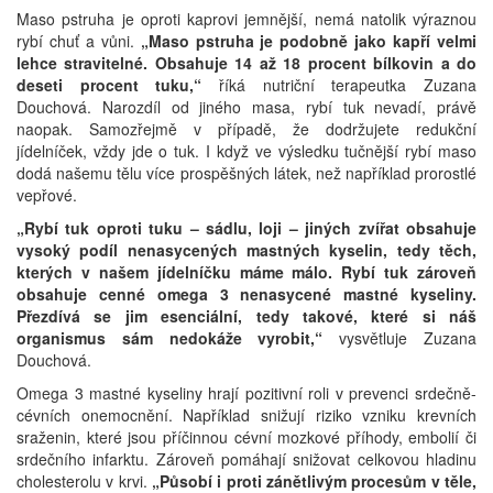
Maso pstruha je oproti kaprovi jemnější, nemá natolik výraznou
rybí chuť a vůni.
„Maso pstruha je podobně jako kapří velmi
lehce stravitelné. Obsahuje 14 až 18 procent bílkovin a do
deseti procent tuku,“
říká nutriční terapeutka Zuzana
Douchová. Narozdíl od jiného masa, rybí tuk nevadí, právě
naopak. Samozřejmě v případě, že dodržujete redukční
jídelníček, vždy jde o tuk. I když ve výsledku tučnější rybí maso
dodá našemu tělu více prospěšných látek, než například prorostlé
vepřové.
„Rybí tuk oproti tuku – sádlu, loji – jiných zvířat obsahuje
vysoký podíl nenasycených mastných kyselin, tedy těch,
kterých v našem jídelníčku máme málo. Rybí tuk zároveň
obsahuje cenné omega 3 nenasycené mastné kyseliny.
Přezdívá se jim esenciální, tedy takové, které si náš
organismus sám nedokáže vyrobit,“
vysvětluje Zuzana
Douchová.
Omega 3 mastné kyseliny hrají pozitivní roli v prevenci srdečně-
cévních onemocnění. Například snižují riziko vzniku krevních
sraženin, které jsou příčinnou cévní mozkové příhody, embolií či
srdečního infarktu. Zároveň pomáhají snižovat celkovou hladinu
cholesterolu v krvi.
„Působí i proti zánětlivým procesům v těle,