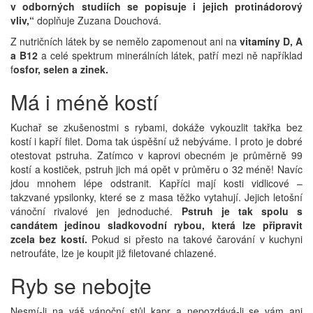
v odborných studiích se popisuje i jejich protinádorový
vliv,“
doplňuje Zuzana Douchová.
Z nutričních látek by se nemělo zapomenout ani na
vitamíny D, A
a B12
a celé spektrum minerálních látek, patří mezi ně například
f
osfor, selen a zinek.
Má i méně kostí
Kuchař se zkušenostmi s rybami, dokáže vykouzlit takřka bez
kostí i kapří filet. Doma tak úspěšní už nebýváme. I proto je dobré
otestovat pstruha. Zatímco v kaprovi obecném je průměrně 99
kostí a kostiček, pstruh jich má opět v průměru o 32 méně! Navíc
jdou mnohem lépe odstranit. Kapříci mají kosti vidlicové –
takzvané ypsilonky, které se z masa těžko vytahují. Jejich letošní
vánoční rivalové jen jednoduché.
Pstruh je tak spolu s
candátem jedinou sladkovodní rybou, která lze připravit
zcela bez kostí.
Pokud si přesto na takové čarování v kuchyni
netroufáte, lze je koupit již filetované chlazené.
Ryb se nebojte
Nesmí-li na váš vánoční stůl kapr a nepozdává-li se vám ani