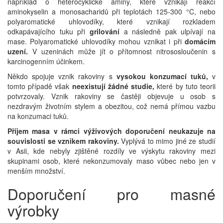
například o heterocyklické aminy, které vznikají reakcí
aminokyselin a monosacharidů při teplotách 125-300 °C, nebo
polyaromatické uhlovodíky, které vznikají rozkladem
odkapávajícího tuku při
grilování
a následně pak ulpívají na
mase. Polyaromatické uhlovodíky mohou vznikat i při
domácím
uzení.
V uzeninách může jít o přítomnost nitrososloučenin s
karcinogenním účinkem.
Někdo spojuje vznik rakoviny s
vysokou konzumací tuků,
v
tomto případě však
neexistují žádné studie,
které by tuto teorii
potvrzovaly. Vznik rakoviny se častěji objevuje u osob s
nezdravým životním stylem a obezitou, což nemá přímou vazbu
na konzumaci tuků.
Příjem masa v rámci výživových doporučení neukazuje na
souvislosti se vznikem rakoviny.
Vyplývá to mimo jiné ze studií
v Asii, kde nebyly zjištěné rozdíly ve výskytu rakoviny mezi
skupinami osob, které nekonzumovaly maso vůbec nebo jen v
menším množství.
Doporučení pro masné
výrobky