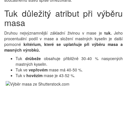
současnému stavu spíše omezována.
Tuk důležitý atribut při výběru
masa
Druhou nejvýznamnější základní živinou v mase je
tuk.
Jeho
procentuální podíl v mase a složení mastných kyselin je další
pomocné
kritérium, které se uplatňuje při výběru masa a
masných výrobků.
Tuk
drůbeže
obsahuje přibližně 30-40 % nasycených
mastných kyselin.
Tuk ve
vepřovém
mase má 40-50 %.
Tuk v
hovězím
mase je 43-52 %.