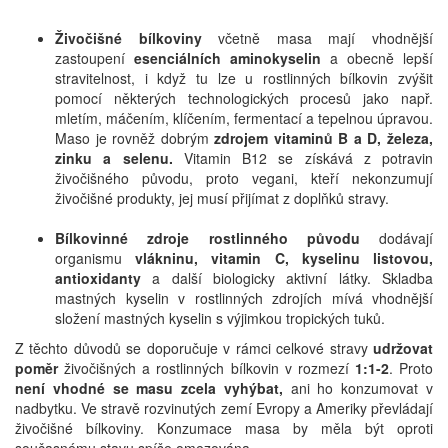
Živočišné bílkoviny
včetně masa mají vhodnější
zastoupení
esenciálních aminokyselin
a obecně lepší
stravitelnost, i když tu lze u rostlinných bílkovin zvýšit
pomocí některých technologických procesů jako např.
mletím, máčením, klíčením, fermentací a tepelnou úpravou.
Maso je rovněž dobrým
zdrojem vitaminů B a D, železa,
zinku a selenu.
Vitamin B12 se získává z potravin
živočišného původu, proto vegani, kteří nekonzumují
živočišné produkty, jej musí přijímat z doplňků stravy.
Bílkovinné zdroje rostlinného původu
dodávají
organismu
vlákninu, vitamin C, kyselinu listovou,
antioxidanty
a další biologicky aktivní látky. Skladba
mastných kyselin v rostlinných zdrojích mívá vhodnější
složení mastných kyselin s výjimkou tropických tuků.
Z těchto důvodů se doporučuje v rámci celkové stravy
udržovat
poměr
živočišných a rostlinných bílkovin v rozmezí
1:1-2
. Proto
není vhodné se masu zcela vyhýbat,
ani ho konzumovat v
nadbytku. Ve stravě rozvinutých zemí Evropy a Ameriky převládají
živočišné bílkoviny. Konzumace masa by měla být oproti