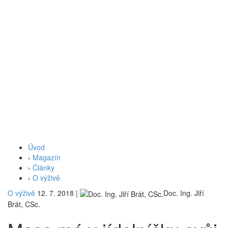
Úvod
›
Magazín
›
Články
›
O výživě
O výživě
12. 7. 2018
|
Doc. Ing. Jiří
Brát, CSc.