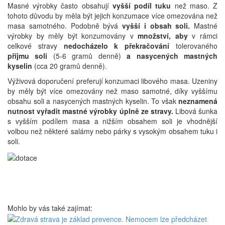
Masné výrobky často obsahují
vyšší podíl tuku
než maso. Z
tohoto důvodu by měla být jejich konzumace více omezována než
masa samotného. Podobně bývá
vyšší i obsah soli.
Mastné
výrobky by měly být konzumovány v
množství, aby
v rámci
celkové stravy
nedocházelo k překračování
tolerovaného
příjmu soli
(5-6 gramů denně)
a nasycených mastných
kyselin
(cca 20 gramů denně).
Výživová doporučení preferují konzumaci libového masa. Uzeniny
by měly být více omezovány než maso samotné, díky vyššímu
obsahu soli a nasycených mastných kyselin. To však
neznamená
nutnost vyřadit mastné výrobky úplně ze stravy.
Libová šunka
s vyšším podílem masa a nižším obsahem soli je vhodnější
volbou než některé salámy nebo párky s vysokým obsahem tuku i
soli.
Mohlo by vás také zajímat: