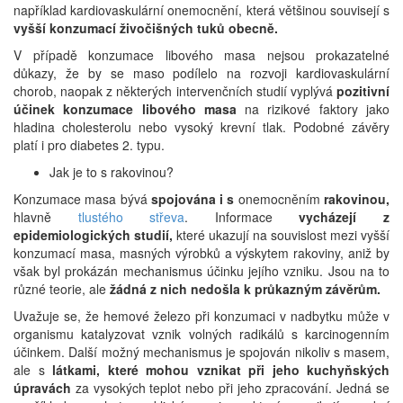
například kardiovaskulární onemocnění, která většinou souvisejí s
vyšší konzumací živočišných tuků obecně.
V případě konzumace libového masa nejsou prokazatelné
důkazy, že by se maso podílelo na rozvoji kardiovaskulární
chorob, naopak z některých intervenčních studií vyplývá
pozitivní
účinek konzumace libového masa
na rizikové faktory jako
hladina cholesterolu nebo vysoký krevní tlak. Podobné závěry
platí i pro diabetes 2. typu.
Jak je to s rakovinou?
Konzumace masa bývá
spojována i s
onemocněním
rakovinou,
hlavně
tlustého střeva
. Informace
vycházejí z
epidemiologických studií,
které ukazují na souvislost mezi vyšší
konzumací masa, masných výrobků a výskytem rakoviny, aniž by
však byl prokázán mechanismus účinku jejího vzniku. Jsou na to
různé teorie, ale
žádná z nich nedošla k průkazným závěrům.
Uvažuje se, že hemové železo při konzumaci v nadbytku může v
organismu katalyzovat vznik volných radikálů s karcinogenním
účinkem. Další možný mechanismus je spojován nikoliv s masem,
ale s
látkami, které mohou vznikat při jeho kuchyňských
úpravách
za vysokých teplot nebo při jeho zpracování. Jedná se