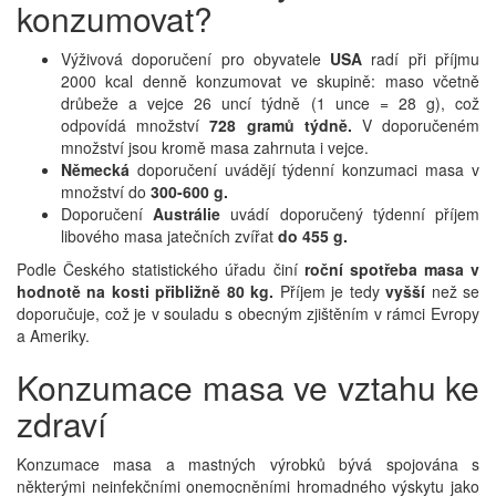
konzumovat?
Výživová doporučení pro obyvatele
USA
radí při příjmu
2000 kcal denně konzumovat ve skupině: maso včetně
drůbeže a vejce 26 uncí týdně (1 unce = 28 g), což
odpovídá množství
728 gramů týdně.
V doporučeném
množství jsou kromě masa zahrnuta i vejce.
Německá
doporučení uvádějí týdenní konzumaci masa v
množství do
300-600 g.
Doporučení
Austrálie
uvádí doporučený týdenní příjem
libového masa jatečních zvířat
do 455 g.
Podle Českého statistického úřadu činí
roční spotřeba masa v
hodnotě na kosti přibližně 80 kg.
Příjem je tedy
vyšší
než se
doporučuje, což je v souladu s obecným zjištěním v rámci Evropy
a Ameriky.
Konzumace masa ve vztahu ke
zdraví
Konzumace masa a mastných výrobků bývá spojována s
některými neinfekčními onemocněními hromadného výskytu jako