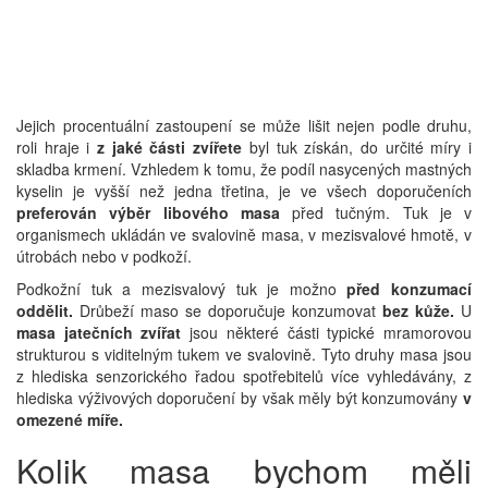
Jejich procentuální zastoupení se může lišit nejen podle druhu,
roli hraje i
z jaké části zvířete
byl tuk získán, do určité míry i
skladba krmení. Vzhledem k tomu, že podíl nasycených mastných
kyselin je vyšší než jedna třetina, je ve všech doporučeních
preferován výběr libového masa
před tučným. Tuk je v
organismech ukládán ve svalovině masa, v mezisvalové hmotě, v
útrobách nebo v podkoží.
Podkožní tuk a mezisvalový tuk je možno
před konzumací
oddělit.
Drůbeží maso se doporučuje konzumovat
bez kůže.
U
masa jatečních zvířat
jsou některé části typické mramorovou
strukturou s viditelným tukem ve svalovině. Tyto druhy masa jsou
z hlediska senzorického řadou spotřebitelů více vyhledávány, z
hlediska výživových doporučení by však měly být konzumovány
v
omezené míře.
Kolik masa bychom měli