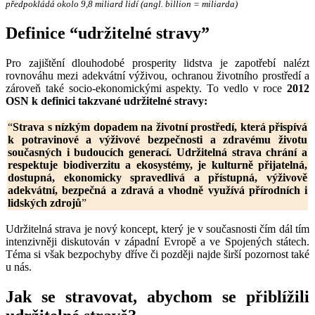
předpokládá okolo 9,8 miliard lidí (angl. billion = miliarda)
Definice “udržitelné stravy”
Pro zajištění dlouhodobé prosperity lidstva je zapotřebí nalézt
rovnováhu mezi adekvátní výživou, ochranou životního prostředí a
zároveň také socio-ekonomickými aspekty. To vedlo v roce
2012
OSN k definici takzvané udržitelné stravy:
“
Strava s nízkým dopadem na životní prostředí, která přispívá
k potravinové a výživové bezpečnosti a zdravému životu
současných i budoucích generací. Udržitelná strava chrání a
respektuje biodiverzitu a ekosystémy, je kulturně přijatelná,
dostupná, ekonomicky spravedlivá a přístupná, výživově
adekvátní, bezpečná a zdravá a vhodně využívá přírodních i
lidských zdrojů
”
Udržitelná strava je nový koncept, který je v současnosti čím dál tím
intenzivněji diskutován v západní Evropě a ve Spojených státech.
Téma si však bezpochyby dříve či později najde širší pozornost také
u nás.
Jak se stravovat, abychom se přiblížili