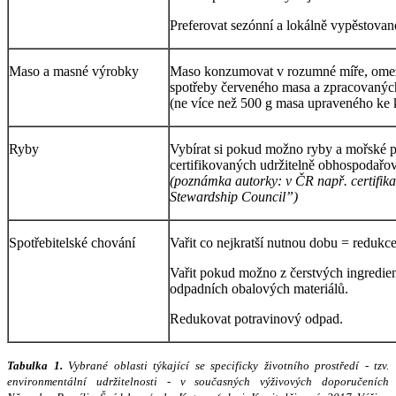
Preferovat sezónní a lokálně vypěstovan
Maso a masné výrobky
Maso konzumovat v rozumné míře, omez
spotřeby červeného masa a zpracovaný
(ne více než 500 g masa upraveného ke 
Ryby
Vybírat si pokud možno ryby a mořské p
certifikovaných udržitelně obhospodařo
(poznámka autorky: v ČR např. certifi
Stewardship Council”)
Spotřebitelské chování
Vařit co nejkratší nutnou dobu = redukce
Vařit pokud možno z čerstvých ingredie
odpadních obalových materiálů.
Redukovat potravinový odpad.
Tabulka 1.
Vybrané oblasti týkající se specificky životního prostředí - tzv.
environmentální udržitelnosti - v současných výživových doporučeních