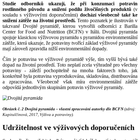
Studie odborníků ukazují, že při konzumaci potravin
rostlinného původu a snížení podílu živočišných produktů
(v
souladu s výživovými doporučeními)
dochází všeobecně také ke
snížení zátěže na životní prostředí.
Tento poznatek je ilustrován v
takzvané Dvojité pyramidě, kterou vytvořili odborníci z Barilla
Center for Food and Nutrition (BCFN) v Itálii. Dvojitá pyramida
spojuje klasickou výživovou pyramidu s pyramidou environmentální
zátěže, která ukazuje, že potraviny tvořící základ výživové pyramidy
mají zároveň zpravidla nižší environmentální dopady.
Čím je potravina ve výživové pyramidě výše, tím vyšší bývá také
dopad na životní prostředí. Toto neplatí zcela výhradně pro všechny
potraviny - záleží pochopitelně na mnoha faktorech toho, jak
konkrétně byla potravina vyprodukována, skladována, distribuována
a zpracována. Všeobecně však míra environmentální zátěže
odpovídá jednotlivým skupinám potravin výživové pyramidy.
Obrázek č. 2 Dvojitá pyramida – vlastní zpracování autorky dle BCFN
(zdroj:
Kapitulčinová, 2017, Výživa a potraviny).
Udržitelnost ve výživových doporučeních