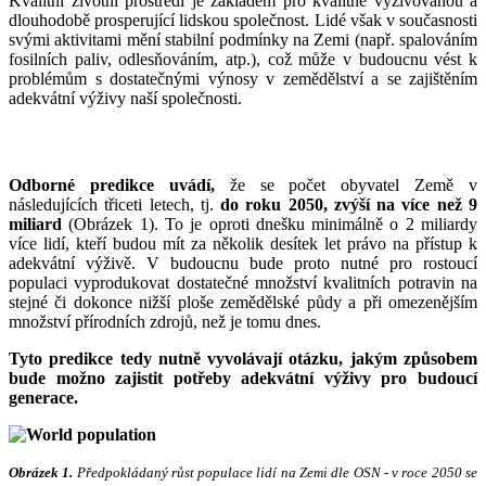
Kvalitní životní prostředí je základem pro kvalitně vyživovanou a
dlouhodobě prosperující lidskou společnost. Lidé však v současnosti
svými aktivitami mění stabilní podmínky na Zemi (např. spalováním
fosilních paliv, odlesňováním, atp.), což může v budoucnu vést k
problémům s dostatečnými výnosy v zemědělství a se zajištěním
adekvátní výživy naší společnosti.
Odborné predikce uvádí,
že se počet obyvatel Země v
následujících třiceti letech, tj.
do roku 2050, zvýší na více než 9
miliard
(Obrázek 1). To je oproti dnešku minimálně o 2 miliardy
více lidí, kteří budou mít za několik desítek let právo na přístup k
adekvátní výživě. V budoucnu bude proto nutné pro rostoucí
populaci vyprodukovat dostatečné množství kvalitních potravin na
stejné či dokonce nižší ploše zemědělské půdy a při omezenějším
množství přírodních zdrojů, než je tomu dnes.
Tyto predikce tedy nutně vyvolávají otázku, jakým způsobem
bude možno zajistit potřeby adekvátní výživy pro budoucí
generace.
Obrázek 1.
Předpokládaný růst populace lidí na Zemi dle OSN - v roce 2050 se