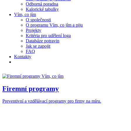
Odborná poradna
Kalorické tabulky
Vím, co jím
O společnosti
O programu Vím, co jím a piju
Projekty
Kritéria pro udělení loga
Databáze potravin
Jak se zapojit
FAQ
Kontakty
Firemní programy
Preventivní a vzdělávací programy pro firmy na míru.