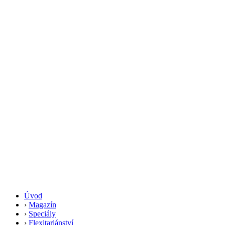
Úvod
›
Magazín
›
Speciály
›
Flexitariánství