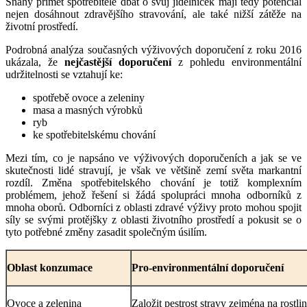
Snahy přimět spotřebitele dbát o svůj jídelníček mají tedy potenciál
nejen dosáhnout zdravějšího stravování, ale také nižší zátěže na
životní prostředí.
Podrobná analýza současných výživových doporučení z roku 2016
ukázala, že
nejčastější doporučení
z pohledu environmentální
udržitelnosti se vztahují ke:
spotřebě ovoce a zeleniny
masa a masných výrobků
ryb
ke spotřebitelskému chování
Mezi tím, co je napsáno ve výživových doporučeních a jak se ve
skutečnosti lidé stravují, je však ve většině zemí světa markantní
rozdíl. Změna spotřebitelského chování je totiž komplexním
problémem, jehož řešení si žádá spolupráci mnoha odborníků z
mnoha oborů. Odborníci z oblasti zdravé výživy proto mohou spojit
síly se svými protějšky z oblasti životního prostředí a pokusit se o
tyto potřebné změny zasadit společným úsilím.
Oblast konzumace
Pro-environmentální doporučení
Ovoce a zelenina
Založit pestrost stravy zejména na rostl