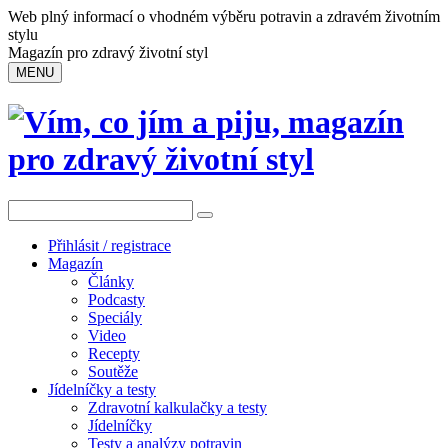
Web plný informací o vhodném výběru potravin a zdravém životním
stylu
Magazín pro zdravý životní styl
MENU
Přihlásit / registrace
Magazín
Články
Podcasty
Speciály
Video
Recepty
Soutěže
Jídelníčky a testy
Zdravotní kalkulačky a testy
Jídelníčky
Testy a analýzy potravin