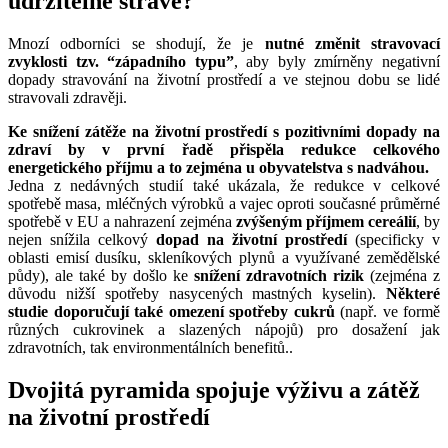
udržitelné stravě?
Mnozí odborníci se shodují, že je
nutné změnit stravovací
zvyklosti tzv. “západního typu”
, aby byly zmírněny negativní
dopady stravování na životní prostředí a ve stejnou dobu se lidé
stravovali zdravěji.
Ke snížení zátěže na životní prostředí s pozitivními dopady na
zdraví by v první řadě přispěla redukce celkového
energetického příjmu a to zejména u obyvatelstva s nadváhou.
Jedna z nedávných studií také ukázala, že redukce v celkové
spotřebě masa, mléčných výrobků a vajec oproti současné průměrné
spotřebě v EU a nahrazení zejména
zvýšeným příjmem cereálií
, by
nejen snížila celkový
dopad na životní prostředí
(specificky v
oblasti emisí dusíku, skleníkových plynů a využívané zemědělské
půdy), ale také by došlo ke
snížení zdravotních rizik
(zejména z
důvodu nižší spotřeby nasycených mastných kyselin).
Některé
studie doporučují také omezení spotřeby cukrů
(např. ve formě
různých cukrovinek a slazených nápojů) pro dosažení jak
zdravotních, tak environmentálních benefitů..
Dvojitá pyramida spojuje výživu a zátěž
na životní prostředí