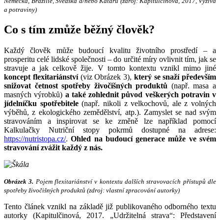
Německa, Brazílie, Švédska a/nebo Kataru (zdroj: Kapitulčinová, 2017, Výživa
a potraviny)
Co s tím zmůže běžný člověk?
Každý člověk může budoucí kvalitu životního prostředí – a
prosperitu celé lidské společnosti – do určité míry ovlivnit tím, jak se
stravuje a jak celkově žije. V tomto kontextu vznikl mimo jiné
koncept flexitariánství
(viz Obrázek 3),
který se snaží především
snižovat četnost spotřeby živočišných produktů
(např. masa a
masných výrobků)
a také zohlednit původ veškerých potravin v
jídelníčku spotřebitele
(např. nikoli z velkochovů, ale z volných
výběhů, z ekologického zemědělství, atp.). Zamyslet se nad svým
stravováním a inspirovat se ke změně lze například pomocí
Kalkulačky Nutriční stopy pokrmů dostupné na adrese:
https://nutristopa.cz/
.
Ohled na budoucí generace může ve svém
stravování zvážit každý z nás.
Obrázek 3.
Pojem flexitariánství v kontextu dalších stravovacích přístupů dle
spotřeby živočišných produktů (zdroj: vlastní zpracování autorky)
Tento článek vznikl na základě již publikovaného odborného textu
autorky (Kapitulčinová, 2017. „Udržitelná strava“: Představení