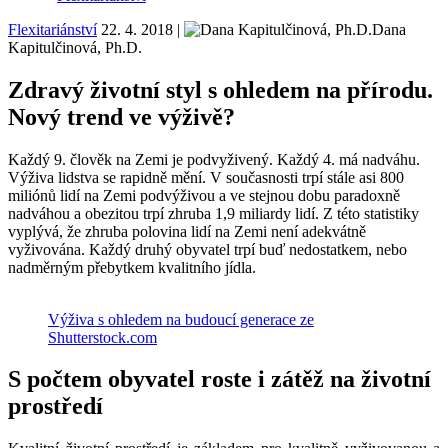
Flexitariánství
22. 4. 2018
|
Dana
Kapitulčinová, Ph.D.
Zdravý životní styl s ohledem na přírodu.
Nový trend ve výživě?
Každý 9. člověk na Zemi je podvyživený. Každý 4. má nadváhu.
Výživa lidstva se rapidně mění. V současnosti trpí stále asi 800
miliónů lidí na Zemi podvýživou a ve stejnou dobu paradoxně
nadváhou a obezitou trpí zhruba 1,9 miliardy lidí. Z této statistiky
vyplývá, že zhruba polovina lidí na Zemi není adekvátně
vyživována. Každý druhý obyvatel trpí buď nedostatkem, nebo
nadměrným přebytkem kvalitního jídla.
Výživa s ohledem na budoucí generace ze
Shutterstock.com
S počtem obyvatel roste i zátěž na životní
prostředí