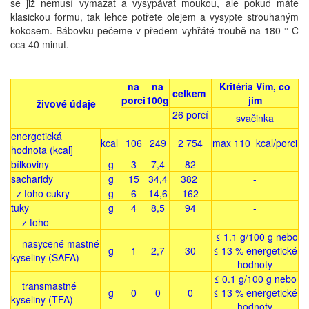
se již nemusí vymazat a vysypávat moukou, ale pokud máte
klasickou formu, tak lehce potřete olejem a vysypte strouhaným
kokosem. Bábovku pečeme v předem vyhřáté troubě na 180 ° C
cca 40 minut.
na
na
Kritéria Vím, co
celkem
porci
100g
jím
živové údaje
26
porcí
svačinka
energetická
kcal
106
249
2 754
max 110 kcal/porci
hodnota (kcal]
bílkoviny
g
3
7,4
82
-
sacharidy
g
15
34,4
382
-
z toho cukry
g
6
14,6
162
-
tuky
g
4
8,5
94
-
z toho
≤ 1.1 g/100 g
nebo
nasycené mastné
g
1
2,7
30
≤ 13 % energetické
kyseliny (SAFA)
hodnoty
≤ 0.1 g/100 g nebo
transmastné
g
0
0
0
≤ 13 % energetické
kyseliny (TFA)
hodnoty