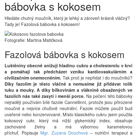
bábovka s kokosem
Hledáte chutný moučník, který je lehký a zároveň krásně vláčný?
Tady je! Fazolová bábovka s kokosem!
Fotografie: Martina Matičková
Fazolová bábovka s kokosem
Luštěniny obecně snižují hladinu cukru a cholesterolu v krvi
a pomáhají tak předcházet vzniku kardiovaskulárním a
civilizačním onemocněním.
Tak proč je nepřidat i do moučníků?
Díky fazolím je těsto vláčné a nemusíme již přidávat tolik
tuku a mouky. A díky bílkovinám a vláknině obsažených ve
fazolích nás také zasytí i menší porce.
Na pečení této bábovky
nejraději používám bílé fazole Cannellinni, protože jsou přirozené
moučné a nejvíce chuťově neutrální. Fazole můžete použít bud
uvařené nebo konzervované. Místo klasického cukru jsem použila
kokosový cukr, který má nižší glykemický index, obsahuje
zachované živiny a má výbornou karamelovou
příchuť.
Popisuje
Mgr. Zuzana Douchová
– nutriční terapeut a