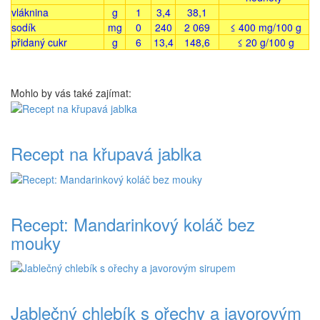
vláknina
g
1
3,4
38,1
sodík
mg
0
240
2 069
≤ 400 mg/100 g
přidaný cukr
g
6
13,4
148,6
≤ 20 g/100 g
Mohlo by vás také zajímat:
Recept na křupavá jablka
Recept: Mandarinkový koláč bez
mouky
Jablečný chlebík s ořechy a javorovým