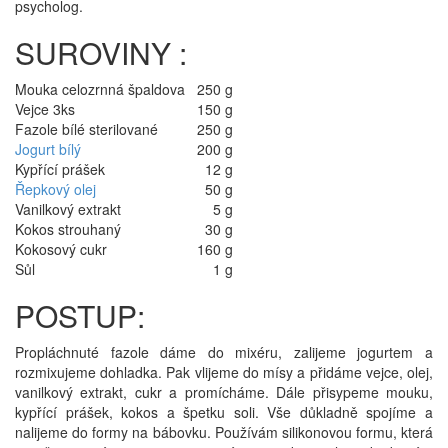
psycholog.
SUROVINY :
Mouka celozrnná špaldova
250 g
Vejce 3ks
150 g
Fazole bílé sterilované
250 g
Jogurt bílý
200 g
Kypřící prášek
12 g
Řepkový olej
50 g
Vanilkový extrakt
5 g
Kokos strouhaný
30 g
Kokosový cukr
160 g
Sůl
1 g
POSTUP:
Propláchnuté fazole dáme do mixéru, zalijeme jogurtem a
rozmixujeme dohladka. Pak vlijeme do mísy a přidáme vejce, olej,
vanilkový extrakt, cukr a promícháme. Dále přisypeme mouku,
kypřící prášek, kokos a špetku soli. Vše důkladně spojíme a
nalijeme do formy na bábovku. Používám silikonovou formu, která