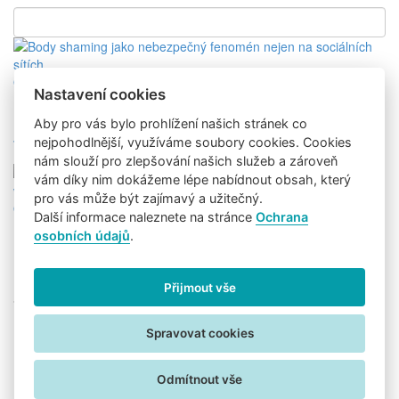
O zdraví
9. 11. 2023
Nastavení cookies
Body shaming jako nebezpečný
Aby pro vás bylo prohlížení našich stránek co
fenomén nejen na..
nejpohodlnější, využíváme soubory cookies. Cookies
nám slouží pro zlepšování našich služeb a zároveň
vám díky nim dokážeme lépe nabídnout obsah, který
pro vás může být zajímavý a užitečný.
O zdraví
28. 2. 2023
Další informace naleznete na stránce
Ochrana
osobních údajů
.
Dospívající děti digitální detox sice
neocení,..
Přijmout vše
Sledujte nás na:
Uživatelské podmínky
Informace o zpracování osobních údajů
Spravovat cookies
Nastavení cookies
Odmítnout vše