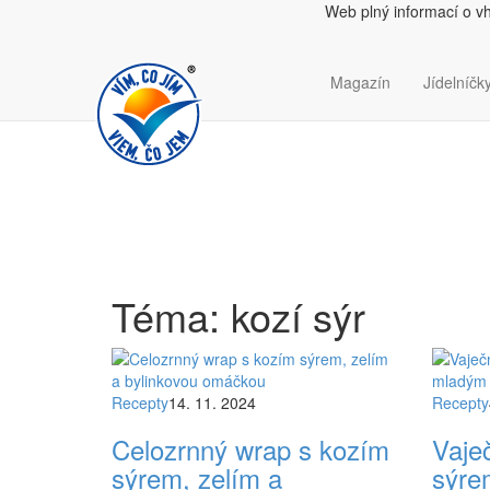
Web plný informací o v
Magazín
Jídelníčky
Téma: kozí sýr
Recepty
14. 11. 2024
Recepty
Celozrnný wrap s kozím
Vaječ
sýrem, zelím a
sýre