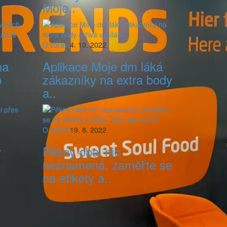
Moje..
O zdraví
4. 10. 2022
na
Aplikace Moje dm láká
b
zákazníky na extra body
a..
O výživě
19. 8. 2022
ý
Pěkný obal nic
neznamená, zaměřte se
na etikety a..