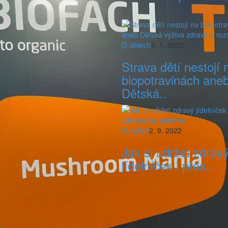
O dětech
6. 1. 2023
Strava dětí nestojí 
biopotravinách ane
Dětská..
O výživě
2. 9. 2022
Jak si udržet zdrav
jídelníček i přes..