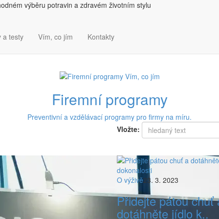
hodném výběru potravin a zdravém životním stylu
 a testy
Vím, co jím
Kontakty
Firemní programy
Preventivní a vzdělávací programy pro firmy na míru.
Vložte:
O výživě
23. 3. 2023
Přidejte pátou chuť 
dotáhněte jídlo k..