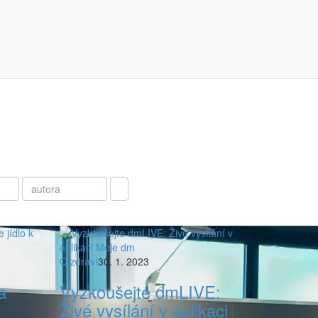
O zdraví
30. 1. 2023
a
Vyzkoušejte dmLIVE:
Živé vysílání v aplikaci