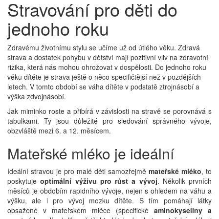
Stravování pro děti do
jednoho roku
Zdravému životnímu stylu se učíme už od útlého věku. Zdravá
strava a dostatek pohybu v dětství mají pozitivní vliv na zdravotní
rizika, která nás mohou ohrožovat v dospělosti. Do jednoho roku
věku dítěte je strava ještě o něco specifičtější než v pozdějších
letech. V tomto období se váha dítěte v podstatě ztrojnásobí a
výška zdvojnásobí.
Jak miminko roste a přibírá v závislosti na stravě se porovnává s
tabulkami. Ty jsou důležité pro sledování správného vývoje,
obzvláště mezi 6. a 12. měsícem.
Mateřské mléko je ideální
Ideální stravou je pro malé děti samozřejmě
mateřské mléko
, to
poskytuje
optimální výživu pro růst a vývoj
. Několik prvních
měsíců je obdobím rapidního vývoje, nejen s ohledem na váhu a
výšku, ale i pro vývoj mozku dítěte. S tím pomáhají látky
obsažené v mateřském mléce (specifické
aminokyseliny a