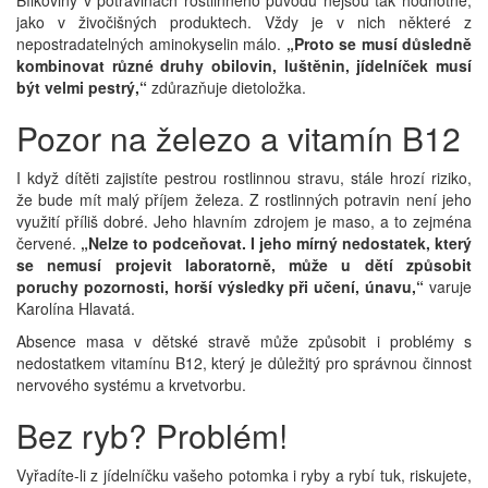
Bílkoviny v potravinách rostlinného původu nejsou tak hodnotné,
jako v živočišných produktech. Vždy je v nich některé z
nepostradatelných aminokyselin málo.
„Proto se musí důsledně
kombinovat různé druhy obilovin, luštěnin, jídelníček musí
být velmi pestrý,“
zdůrazňuje dietoložka.
Pozor na železo a vitamín B12
I když dítěti zajistíte pestrou rostlinnou stravu, stále hrozí riziko,
že bude mít malý příjem železa. Z rostlinných potravin není jeho
využití příliš dobré. Jeho hlavním zdrojem je maso, a to zejména
červené.
„Nelze to podceňovat. I jeho mírný nedostatek, který
se nemusí projevit laboratorně, může u dětí způsobit
poruchy pozornosti, horší výsledky při učení, únavu,“
varuje
Karolína Hlavatá.
Absence masa v dětské stravě může způsobit i problémy s
nedostatkem vitamínu B12, který je důležitý pro správnou činnost
nervového systému a krvetvorbu.
Bez ryb? Problém!
Vyřadíte-li z jídelníčku vašeho potomka i ryby a rybí tuk, riskujete,