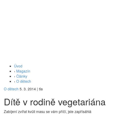
Úvod
›
Magazín
›
Články
›
O dětech
O dětech
5. 3. 2014
|
tla
Dítě v rodině vegetariána
Zabíjení zvířat kvůli masu se vám příčí, jste zapřísáhlá