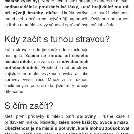
mastné kyseliny
). Kromě těchto látek obsahuje mateřské mléko i
antibakteriální a protizánětlivé látky, které hrají důležitou roli
při vývoji imunity dítěte
. Umělá výživa se snaží vlastnosti
mateřského mléka co nejvěrněji napodobit. Zvýšenou pozornost
je třeba u umělé stravy věnovat správné hygieně lahviček.
Kdy začít s tuhou stravou?
Tuhá strava se do jídelníčku dětí začleňuje
postupně.
Začíná se zhruba od šestého
měsíce dítěte
, ale záleží na
individuálních
potřebách dítěte
. Přechod na tuhou stravu
zajišťuje normální žvýkací návyky a také
správný vývoj řeči. Množství a různost
začleněných potravin do jisté míry určuje
dítě samo.
S čím začít?
Mezi první přídavky k mléku patří
obiloviny
- různé kaše s
přídavkem mléka. Následují
zeleninové kašičky, ovoce a maso
.
Obezřetnost je na místě u potravin, které mohou způsobovat
alergie
- patří sem například vaječné bílky a rybí maso.
S těmi