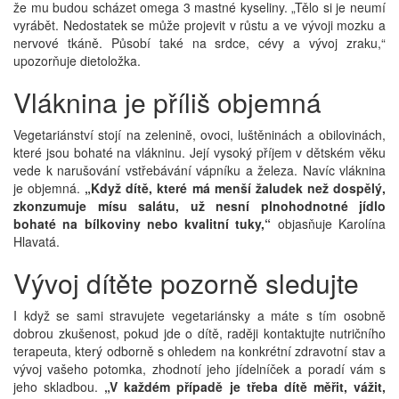
že mu budou scházet omega 3 mastné kyseliny. „Tělo si je neumí
vyrábět. Nedostatek se může projevit v růstu a ve vývoji mozku a
nervové tkáně. Působí také na srdce, cévy a vývoj zraku,“
upozorňuje dietoložka.
Vláknina je příliš objemná
Vegetariánství stojí na zelenině, ovoci, luštěninách a obilovinách,
které jsou bohaté na vlákninu. Její vysoký příjem v dětském věku
vede k narušování vstřebávání vápníku a železa. Navíc vláknina
je objemná.
„Když dítě, které má menší žaludek než dospělý,
zkonzumuje mísu salátu, už nesní plnohodnotné jídlo
bohaté na bílkoviny nebo kvalitní tuky,“
objasňuje Karolína
Hlavatá.
Vývoj dítěte pozorně sledujte
I když se sami stravujete vegetariánsky a máte s tím osobně
dobrou zkušenost, pokud jde o dítě, raději kontaktujte nutričního
terapeuta, který odborně s ohledem na konkrétní zdravotní stav a
vývoj vašeho potomka, zhodnotí jeho jídelníček a poradí vám s
jeho skladbou.
„V každém případě je třeba dítě měřit, vážit,