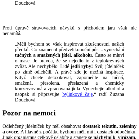
Douchová.
Proti úpravě stravovacích návyků s příchodem jara však nic
nenamítá.
„Měli bychom se však inspirovat zkušenostmi našich
předků. Co znamenal předvelikonoční půst - vynechání
tučných a smažených jídel, alkoholu
. Často se mluví
o mase. Je pravda, že se nejedlo to z teplokrevných
zvířat. Ale nechybělo. Lidé
jedli ryby!
Svůj jídelníček
po zimě odlehčili. A právě zde je možná inspirace.
Když chcete detoxikovat, zapomeňte na tučná,
smažená, přesolená, přeslazená a chemicky
konzervovaná a zpracovaná jídla. Vynechejte alkohol a
naopak si připravujte
bylinkové čaje
,“ radí Zuzana
Douchová.
Pozor na nemoci
Odlehčený jídelníček by měl obsahovat
dostatek tekutin, zeleniny
a ovoce
. A hlavně z počátku bychom měli mít i dostatek odpočinku.
Jinak organismus celkově oslabíte a stanete se
náchylní k virózám
.