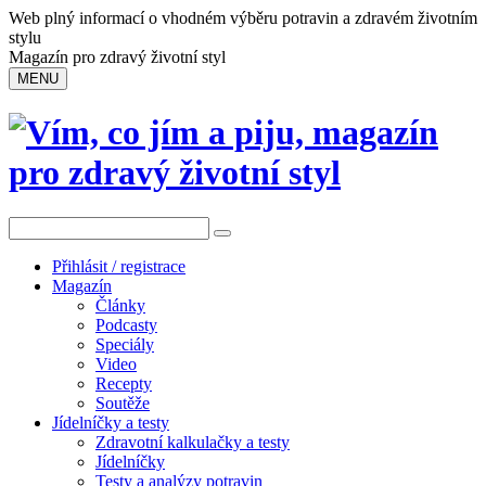
Web plný informací o vhodném výběru potravin a zdravém životním
stylu
Magazín pro zdravý životní styl
MENU
Přihlásit / registrace
Magazín
Články
Podcasty
Speciály
Video
Recepty
Soutěže
Jídelníčky a testy
Zdravotní kalkulačky a testy
Jídelníčky
Testy a analýzy potravin