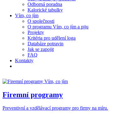
Odborná poradna
Kalorické tabulky
Vím, co jím
O společnosti
O programu Vím, co jím a piju
Projekty
Kritéria pro udělení loga
Databáze potravin
Jak se zapojit
FAQ
Kontakty
Firemní programy
Preventivní a vzdělávací programy pro firmy na míru.