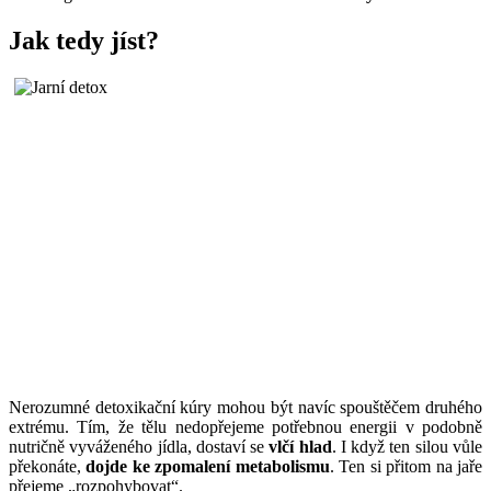
Jak tedy jíst?
Nerozumné detoxikační kúry mohou být navíc spouštěčem druhého
extrému. Tím, že tělu nedopřejeme potřebnou energii v podobně
nutričně vyváženého jídla, dostaví se
vlčí hlad
. I když ten silou vůle
překonáte,
dojde ke zpomalení metabolismu
. Ten si přitom na jaře
přejeme „rozpohybovat“.