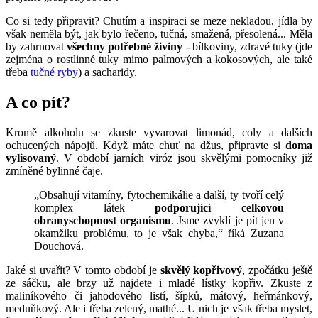
Co si tedy připravit? Chutím a inspiraci se meze nekladou, jídla by
však neměla být, jak bylo řečeno, tučná, smažená, přesolená... Měla
by zahrnovat
všechny potřebné živiny
- bílkoviny, zdravé tuky (jde
zejména o rostlinné tuky mimo palmových a kokosových, ale také
třeba
tučné ryby
) a sacharidy.
A co pít?
Kromě alkoholu se zkuste vyvarovat limonád, coly a dalších
ochucených nápojů. Když máte chuť na džus, připravte si
doma
vylisovaný
. V období jarních viróz jsou skvělými pomocníky již
zmíněné bylinné čaje.
„Obsahují vitamíny, fytochemikálie a další, ty tvoří celý
komplex látek
podporující celkovou
obranyschopnost organismu
. Jsme zvyklí je pít jen v
okamžiku problému, to je však chyba,“ říká Zuzana
Douchová.
Jaké si uvařit? V tomto období je
skvělý kopřivový
, zpočátku ještě
ze sáčku, ale brzy už najdete i mladé lístky kopřiv. Zkuste z
maliníkového či jahodového listí, šípků, mátový, heřmánkový,
meduňkový. Ale i třeba zelený, mathé... U nich je však třeba myslet,