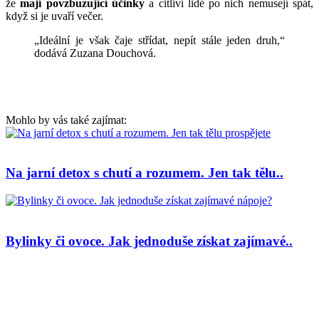
že
mají povzbuzující účinky
a citliví lidé po nich nemusejí spát,
když si je uvaří večer.
„Ideální je však čaje střídat, nepít stále jeden druh,“
dodává Zuzana Douchová.
Mohlo by vás také zajímat:
Na jarní detox s chutí a rozumem. Jen tak tělu..
Bylinky či ovoce. Jak jednoduše získat zajímavé..