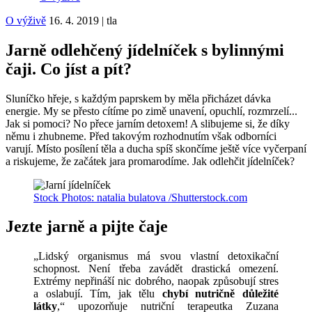
O výživě
16. 4. 2019
|
tla
Jarně odlehčený jídelníček s bylinnými
čaji. Co jíst a pít?
Sluníčko hřeje, s každým paprskem by měla přicházet dávka
energie. My se přesto cítíme po zimě unavení, opuchlí, rozmrzelí...
Jak si pomoci? No přece jarním detoxem! A slibujeme si, že díky
němu i zhubneme. Před takovým rozhodnutím však odborníci
varují. Místo posílení těla a ducha spíš skončíme ještě více vyčerpaní
a riskujeme, že začátek jara promarodíme. Jak odlehčit jídelníček?
Stock Photos: natalia bulatova /Shutterstock.com
Jezte jarně a pijte čaje
„Lidský organismus má svou vlastní detoxikační
schopnost. Není třeba zavádět drastická omezení.
Extrémy nepřináší nic dobrého, naopak způsobují stres
a oslabují. Tím, jak tělu
chybí nutričně důležité
látky
,“ upozorňuje nutriční terapeutka Zuzana