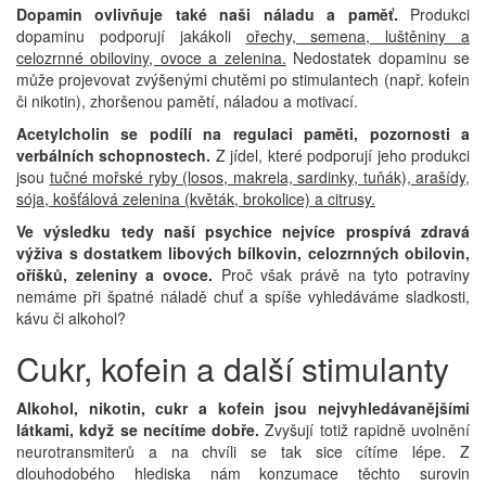
Dopamin ovlivňuje také naši náladu a paměť.
Produkci
dopaminu podporují jakákoli
ořechy, semena, luštěniny a
celozrnné obiloviny, ovoce a zelenina.
Nedostatek dopaminu se
může projevovat zvýšenými chutěmi po stimulantech (např. kofein
či nikotin), zhoršenou pamětí, náladou a motivací.
Acetylcholin se podílí na regulaci paměti, pozornosti a
verbálních schopnostech.
Z jídel, které podporují jeho produkci
jsou
tučné mořské ryby (losos, makrela, sardinky, tuňák), arašídy,
sója, košťálová zelenina (květák, brokolice) a citrusy.
Ve výsledku tedy naší psychice nejvíce prospívá zdravá
výživa s dostatkem libových bílkovin, celozrnných obilovin,
oříšků, zeleniny a ovoce.
Proč však právě na tyto potraviny
nemáme při špatné náladě chuť a spíše vyhledáváme sladkosti,
kávu či alkohol?
Cukr, kofein a další stimulanty
Alkohol, nikotin, cukr a kofein jsou nejvyhledávanějšími
látkami, když se necítíme dobře.
Zvyšují totiž rapidně uvolnění
neurotransmiterů a na chvíli se tak sice cítíme lépe. Z
dlouhodobého hlediska nám konzumace těchto surovin