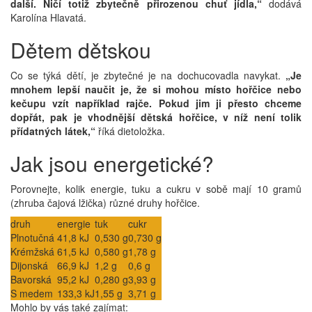
další. Ničí totiž zbytečně přirozenou chuť jídla,“
dodává
Karolína Hlavatá.
Dětem dětskou
Co se týká dětí, je zbytečné je na dochucovadla navykat.
„Je
mnohem lepší naučit je, že si mohou místo hořčice nebo
kečupu vzít například rajče. Pokud jim ji přesto chceme
dopřát, pak je vhodnější dětská hořčice, v níž není tolik
přídatných látek,“
říká dietoložka.
Jak jsou energetické?
Porovnejte, kolik energie, tuku a cukru v sobě mají 10 gramů
(zhruba čajová lžička) různé druhy hořčice.
druh
energie
tuk
cukr
Plnotučná
41,8 kJ
0,530 g
0,730 g
Krémžská
61,5 kJ
0,580 g
1,78 g
Dijonská
66,9 kJ
1,2 g
0,6 g
Bavorská
95,2 kJ
0,280 g
3,93 g
S medem
133,3 kJ
1,55 g
3,71 g
Mohlo by vás také zajímat: