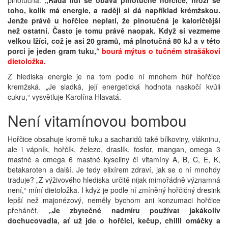
toho, kolik má energie, a raději si dá například krémžskou.
Jenže právě u hořčice neplatí, že plnotučná je kaloričtější
než ostatní. Často je tomu právě naopak. Když si vezmeme
velkou lžíci, což je asi 20 gramů, má plnotučná 80 kJ a v této
porci je jeden gram tuku,“
bourá mýtus o tučném strašákovi
dietoložka.
Z hlediska energie je na tom podle ní mnohem hůř hořčice
kremžská. „Je sladká, její energetická hodnota naskočí kvůli
cukru,“ vysvětluje Karolína Hlavatá.
Není vitamínovou bombou
Hořčice obsahuje kromě tuku a sacharidů také bílkoviny, vlákninu,
ale i vápník, hořčík, železo, draslík, fosfor, mangan, omega 3
mastné a omega 6 mastné kyseliny či vitamíny A, B, C, E, K,
betakaroten a další. Je tedy elixírem zdraví, jak se o ní mnohdy
traduje? „Z výživového hlediska určitě nijak mimořádně významná
není,“ míní dietoložka. I když je podle ní zmíněný hořčičný dresink
lepší než majonézový, neměly bychom ani konzumaci hořčice
přehánět.
„Je zbytečné nadmíru používat jakákoliv
dochucovadla, ať už jde o hořčici, kečup, chilli omáčky a