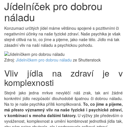
Jídelníček pro dobrou
náladu
Konzumaci určitých jídel máme většinou spojené s pozitivními či
negativními účinky na naše fyzické zdraví. Naše psychika je však
stejně citlivá na to, co jíme a pijeme, jako naše tělo. Jídlo má tak
zásadní vliv na naší náladu a psychickou pohodu.
Zdroj:
Jídelníčkem pro dobrou náladu
ze Shutterstock
Vliv jídla na zdraví je v
komplexnosti
Stejně jako jedna mrkve nevyléčí náš zrak, tak ani žádné
konkrétní jídlo nezpůsobí dlouhodobě špatnou či dobrou náladu.
Na to je naše psychika příliš komplikovaná.
To, co jíme a pijeme,
má přesto významný vliv na naše fyzické i psychické zdraví,
v kombinaci s mnoha dalšími faktory.
U výživy jde především o
vyváženost, komplexnost a umění kombinovat jednotlivá jídla tak,
aby nám nejen chutnala, ale i podporovala celkové zdraví.