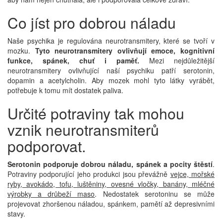
Co jíst pro dobrou náladu
Naše psychika je regulována neurotransmitery, které se tvoří v
mozku.
Tyto neurotransmitery ovlivňují emoce, kognitivní
funkce, spánek, chuť i paměť.
Mezi nejdůležitější
neurotransmitery ovlivňující naší psychiku patří serotonin,
dopamin a acetylcholin. Aby mozek mohl tyto látky vyrábět,
potřebuje k tomu mít dostatek paliva.
Určité potraviny tak mohou
vznik neurotransmiterů
podporovat.
Serotonin podporuje dobrou náladu, spánek a pocity štěstí
.
Potraviny podporující jeho produkci jsou převážně
vejce, mořské
ryby, avokádo, tofu, luštěniny, ovesné vločky, banány, mléčné
výrobky a drůbeží maso
. Nedostatek serotoninu se může
projevovat zhoršenou náladou, spánkem, pamětí až depresivními
stavy.