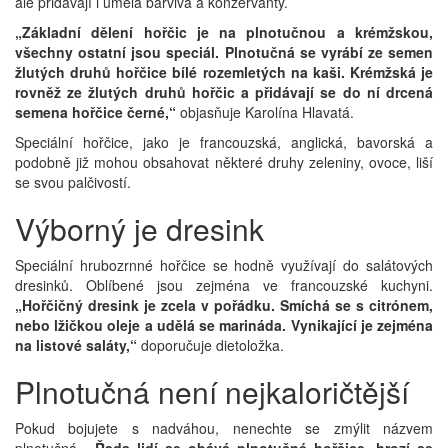
ale přidávají i umělá barviva a konzervanty.
„Základní dělení hořčic je na plnotučnou a krémžskou,
všechny ostatní jsou speciál. Plnotučná se vyrábí ze semen
žlutých druhů hořčice bílé rozemletých na kaši. Krémžská je
rovněž ze žlutých druhů hořčic a přidávají se do ní drcená
semena hořčice černé,“
objasňuje Karolína Hlavatá.
Speciální hořčice, jako je francouzská, anglická, bavorská a
podobně již mohou obsahovat některé druhy zeleniny, ovoce, liší
se svou palčivostí.
Výborný je dresink
Speciální hrubozrnné hořčice se hodně využívají do salátových
dresinků. Oblíbené jsou zejména ve francouzské kuchyni.
„Hořčičný dresink je zcela v pořádku. Smíchá se s citrónem,
nebo lžičkou oleje a udělá se marináda. Vynikající je zejména
na listové saláty,“
doporučuje dietoložka.
Plnotučná není nejkaloričtější
Pokud bojujete s nadváhou, nenechte se zmýlit názvem
plnotučná.
„Řada lidí se obává plnotučné hořčice, hrozí se