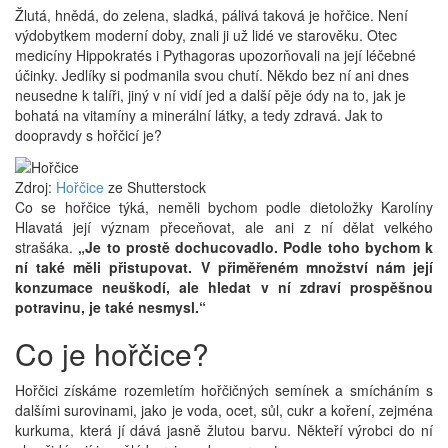
Žlutá, hnědá, do zelena, sladká, pálivá taková je hořčice. Není
výdobytkem moderní doby, znali ji už lidé ve starověku. Otec
medicíny Hippokratés i Pythagoras upozorňovali na její léčebné
účinky. Jedlíky si podmanila svou chutí. Někdo bez ní ani dnes
neusedne k talíři, jiný v ní vidí jed a další pěje ódy na to, jak je
bohatá na vitamíny a minerální látky, a tedy zdravá. Jak to
doopravdy s hořčicí je?
Zdroj:
Hořčice
ze Shutterstock
Co se hořčice týká, neměli bychom podle dietoložky Karolíny
Hlavatá její význam přeceňovat, ale ani z ní dělat velkého
strašáka.
„Je to prostě dochucovadlo. Podle toho bychom k
ní také měli přistupovat. V přiměřeném množství nám její
konzumace neuškodí, ale hledat v ní zdraví prospěšnou
potravinu, je také nesmysl.“
Co je hořčice?
Hořčici získáme rozemletím hořčičných semínek a smícháním s
dalšími surovinami, jako je voda, ocet, sůl, cukr a koření, zejména
kurkuma, která jí dává jasně žlutou barvu. Někteří výrobci do ní