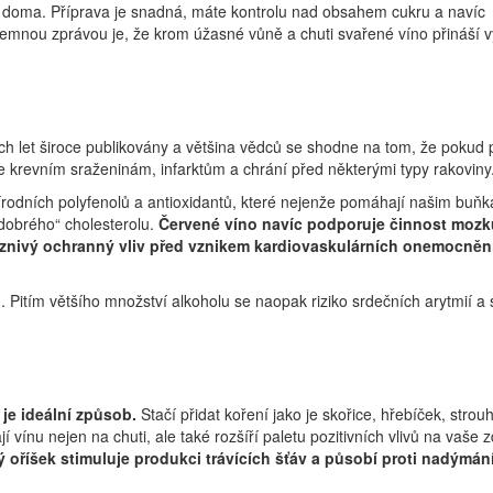
ák“ doma. Příprava je snadná, máte kontrolu nad obsahem cukru a navíc
emnou zprávou je, že krom úžasné vůně a chuti svařené víno přináší 
ch let široce publikovány a většina vědců se shodne na tom, že pokud 
 krevním sraženinám, infarktům a chrání před některými typy rakoviny
rodních polyfenolů a antioxidantů, které nejenže pomáhají našim buň
„dobrého“ cholesterolu.
Červené víno navíc podporuje činnost mozk
říznivý ochranný vliv před vznikem kardiovaskulárních onemocněn
 Pitím většího množství alkoholu se naopak riziko srdečních arytmií a 
je ideální způsob.
Stačí přidat koření jako je skořice, hřebíček, strou
ínu nejen na chuti, ale také rozšíří paletu pozitivních vlivů na vaše z
 oříšek stimuluje produkci trávících šťáv a působí proti nadýmání