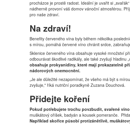
procházce je prostě radost. Ideální je uvařit si „svař
nádherně provoní váš domov vánoční atmosférou. Příj
pro naše zdraví.
Na zdraví!
Benefity červeného vína byly během několika poslední
s mírou, pomáhá červené víno chránit srdce, zabraňuje
Sklenice červeného vína obsahuje vysoké množství pří
odbourávat škodlivé radikály, ale také zvyšují hladinu 
obsahuje prokyanidiny, které mají prokazatelně p
nádorových onemocnění.
„Je ale důležité nezapomínat, že všeho má být s mírou.
zvyšuje," říká nutriční poradkyně Zuzana Douchová.
Přidejte koření
Pokud potřebujete trochu povzbudit, svařené víno 
muškátový oříšek, badyán a kousek pomeranče. Přidají v
Například skořice působí protizánětlivě, muškátový