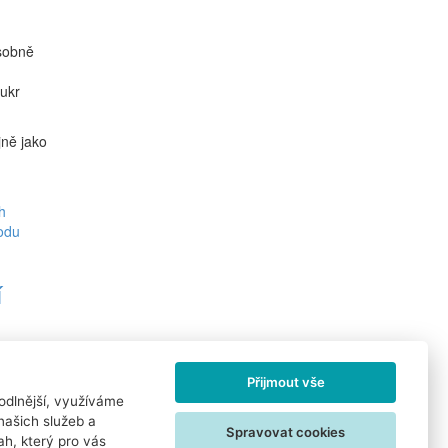
ásobně
ukr
jně jako
í
Přijmout vše
odlnější, využíváme
Uživatelské podmínky
našich služeb a
Informace o zpracování osobních údajů
Spravovat cookies
h, který pro vás