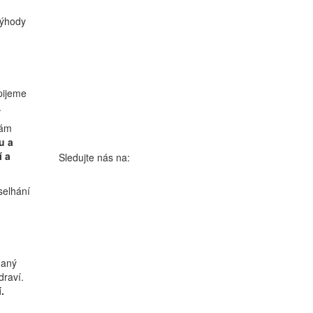
výhody
pijeme
.
kám
u a
í a
Sledujte nás na:
selhání
haný
draví.
.