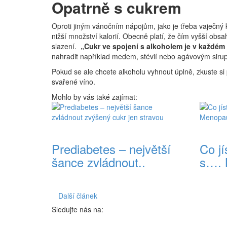
Opatrně s cukrem
Oproti jiným vánočním nápojům, jako je třeba vaječn
nižší množství kalorií. Obecně platí, že čím vyšší obsah
slazení.
„Cukr ve spojení s alkoholem je v každé
nahradit například medem, stévií nebo agávovým siru
Pokud se ale chcete alkoholu vyhnout úplně, zkuste si p
svařené víno.
Mohlo by vás také zajímat:
Prediabetes – největší
Co jí
šance zvládnout..
s…. 
Další článek
Sledujte nás na: