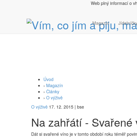
Web plný informací o v
Magazín
Jídelníčky
Úvod
›
Magazín
›
Články
›
O výživě
O výživě
17. 12. 2015
|
bse
Na zahřátí - Svařené 
Dát si svařené víno je v tomto období roku téměř pov