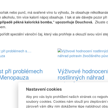
ý koňak nebo punč, má svařené víno tu výhodu, že obsahuje několikan
 alkoholu, tím více kalorií nápoj obsahuje. I tak si ale dávejte pozor při
m případě pěkná kalorická bomba,“ upozorňuje Douchová.
Zkuste c
pem.
ořídit speciální vánoční čaj, který vás prohřeje a okouzlí svou vůní ste
st při problémech
Výživové hodnocen
Menopauza
rostlinných náhrad
potravin..
Nastavení cookies
Aby pro vás bylo prohlížení našich stránek co nejpoh
soubory cookies. Cookies nám slouží pro zlepšování 
zároveň vám díky nim dokážeme lépe nabídnout obsa