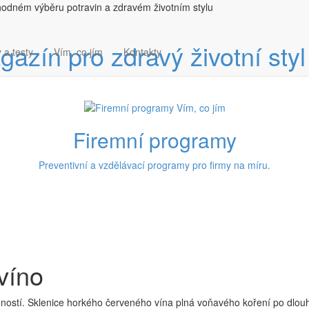
hodném výběru potravin a zdravém životním stylu
 a testy
Vím, co jím
Kontakty
Firemní programy
Preventivní a vzdělávací programy pro firmy na míru.
víno
inností. Sklenice horkého červeného vína plná voňavého koření po dlou