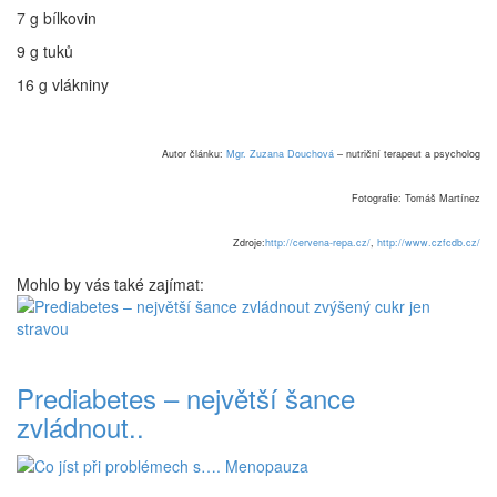
7 g bílkovin
9 g tuků
16 g vlákniny
Autor článku:
Mgr. Zuzana Douchová
– nutriční terapeut a psycholog
Fotografie: Tomáš Martínez
Zdroje:
http://cervena-repa.cz/
,
http://www.czfcdb.cz/
Mohlo by vás také zajímat:
Prediabetes – největší šance
zvládnout..