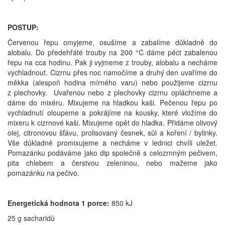
POSTUP:
Červenou řepu omyjeme, osušíme a zabalíme důkladně do
alobalu. Do předehřáté trouby na 200 °C dáme péct zabalenou
řepu na cca hodinu. Pak ji vyjmeme z trouby, alobalu a necháme
vychladnout. Cizrnu přes noc namočíme a druhý den uvaříme do
měkka (alespoň hodina mírného varu) nebo použijeme cizrnu
z plechovky. Uvařenou nebo z plechovky cizrnu opláchneme a
dáme do mixéru. Mixujeme na hladkou kaši. Pečenou řepu po
vychladnutí oloupeme a pokrájíme na kousky, které vložíme do
mixeru k cizrnové kaši. Mixujeme opět do hladka. Přidáme olivový
olej, citronovou šťávu, prolisovaný česnek, sůl a koření / bylinky.
Vše důkladně promixujeme a necháme v lednici chvíli uležet.
Pomazánku podáváme jako dip společně s celozrnným pečivem,
pita chlebem a čerstvou zeleninou, nebo mažeme jako
pomazánku na pečivo.
Energetická hodnota 1 porce:
850 kJ
25 g sacharidů