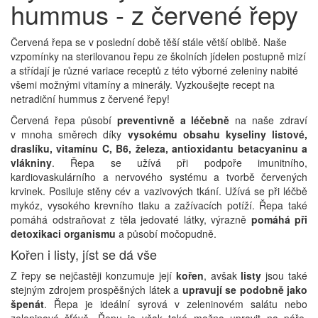
hummus - z červené řepy
Červená řepa se v poslední době těší stále větší oblibě. Naše
vzpomínky na sterilovanou řepu ze školních jídelen postupně mizí
a střídají je různé variace receptů z této výborné zeleniny nabité
všemi možnými vitamíny a minerály. Vyzkoušejte recept na
netradiční hummus z červené řepy!
Červená řepa působí
preventivně a léčebně
na naše zdraví
v mnoha směrech díky
vysokému obsahu kyseliny listové,
draslíku, vitamínu C, B6, železa, antioxidantu betacyaninu a
vlákniny
. Řepa se užívá při podpoře imunitního,
kardiovaskulárního a nervového systému a tvorbě červených
krvinek. Posiluje stěny cév a vazivových tkání. Užívá se při léčbě
mykóz, vysokého krevního tlaku a zažívacích potíží. Řepa také
pomáhá odstraňovat z těla jedovaté látky, výrazně
pomáhá při
detoxikaci organismu
a působí močopudně.
Kořen i listy, jíst se dá vše
Z řepy se nejčastěji konzumuje její
kořen
, avšak
listy
jsou také
stejným zdrojem prospěšných látek a
upravují se podobně jako
špenát
. Řepa je ideální syrová v zeleninovém salátu nebo