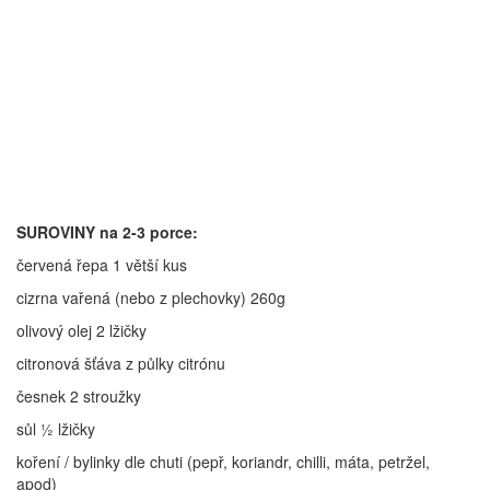
SUROVINY na 2-3 porce:
červená řepa 1 větší kus
cizrna vařená (nebo z plechovky) 260g
olivový olej 2 lžičky
citronová šťáva z půlky citrónu
česnek 2 stroužky
sůl ½ lžičky
koření / bylinky dle chuti (pepř, koriandr, chilli, máta, petržel,
apod)