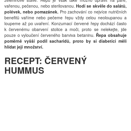
zeleninové šťávě. Řepu je však také možno upravit na páře,
vařenou, pečenou, nebo sterilovanou.
Hodí se skvěle do salátů,
polévek, nebo pomazánek.
Pro zachování co nejvíce nutričních
benefitů vaříme nebo pečeme řepu vždy celou neoloupanou a
loupeme až po uvaření. Konzumací červené řepy dochází často
k červenému obarvení stolice a moči, proto se nelekejte, jde
pouze o vyloučení červeného barviva betaninu.
Řepa obsahuje
poměrně vyšší podíl sacharidů, proto by si diabetici měli
hlídat její množství.
RECEPT: ČERVENÝ
HUMMUS