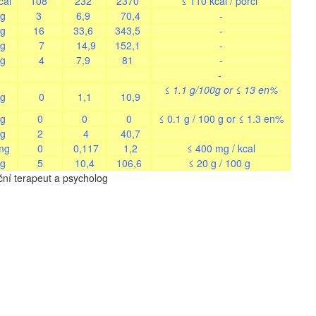
cal
108
232
2370
≤ 110 kcal / porci
g
3
6,9
70,4
-
g
16
33,6
343,5
-
g
7
14,9
152,1
-
g
4
7,9
81
-
-
≤ 1.1 g/100g or ≤ 13 en%
g
0
1,1
10,9
g
0
0
0
≤ 0.1 g / 100 g or ≤ 1.3 en%
g
2
4
40,7
mg
0
0,117
1,2
≤ 400 mg / kcal
g
5
10,4
106,6
≤ 20 g / 100 g
ční terapeut a psycholog