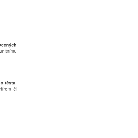
sycených
unitnímu
do těsta
,
efírem či