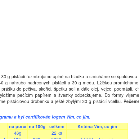
 30 g pistácií rozmixujeme úplně na hladko a smícháme se špaldovou
40 g nahrubo nadrcených pistácií a 30 g medu. Lžičkou promíchám
ášku do pečiva, skořici, špetku soli a dále olej, vejce, podmáslí, c
yložíme pečícím papírem a švestky odpeckujeme. Do formy vlijeme
 pistáciovou drobenku a ještě zbylými 30 g pistácií vcelku.
Pečeme
ramu a byl certifikován logem Vím, co jím.
na porci
na 100g
celkem
Kritéria Vím, co jím
46g
22 ks