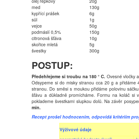
olej řepkový
20g
med
130g
kypřící prášek
6g
sůl
1g
vejce
50g
podmáslí 0,5%
150g
citronová šťáva
10g
skořice mletá
5g
švestky
300g
POSTUP:
Předehřejeme si troubu na 180 ° C.
Ovesné vločky a
Odsypeme si do misky stranou cca 20 g a přidáme 
stranou. Do směsi s moukou přidáme polovinu sáčku pr
šťávu a důkladně promícháme. Formu na koláč si v
poklademe švestkami slupkou dolů. Na závěr posypeme
min.
Recept prošel hodnocením, odpovídá kritériím prog
Výživové údaje