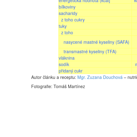
energetická hodnota (kcal]
k
bílkoviny
sacharidy
z toho cukry
tuky
z toho
nasycené mastné kyseliny (SAFA)
transmastné kyseliny (TFA)
vláknina
sodík
přidaný cukr
Autor článku a receptu:
Mgr. Zuzana Douchová
– nutri
Fotografie: Tomáš Martínez