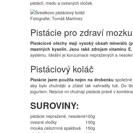
pistácií, medu a ovesných vloček.
Fotografie: Tomáš Martínez
Pistácie pro zdraví mozku
Pistáciové ořechy mají vysoký obsah minerálů (p
mastných kyselin.
Jsou také zdrojem vitamínu E,
systému. Ideální je konzumace nepražených a nesolenýc
Pistáciový koláč
Pistácie jsem použila nejen na drobenku
společně
aby bylo chutnější a zčásti tak nahradily tuk. Do tě
jogurtem. Nejvíce mi chutnají pistácie právě v kombina
SUROVINY:
pistácie nepražené, nesolené
100g
ovesné vločky
100g
mouka celozrnná spaldová
150g