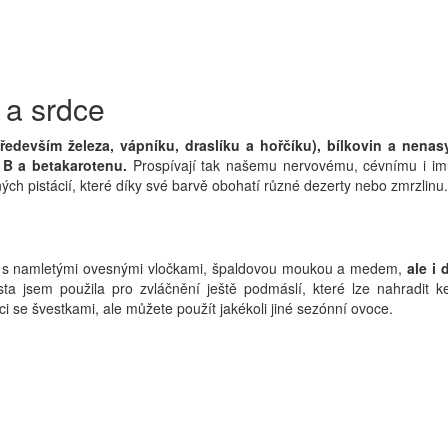
 a srdce
ředevším železa, vápníku, draslíku a hořčíku), bílkovin a nena
 B a betakarotenu.
Prospívají tak našemu nervovému, cévnímu i im
h pistácií, které díky své barvě obohatí různé dezerty nebo zmrzlinu.
 s namletými ovesnými vločkami, špaldovou moukou a medem,
ale i 
sta jsem použila pro zvláčnění ještě podmáslí, které lze nahradit k
ci se švestkami, ale můžete použít jakékoli jiné sezónní ovoce.