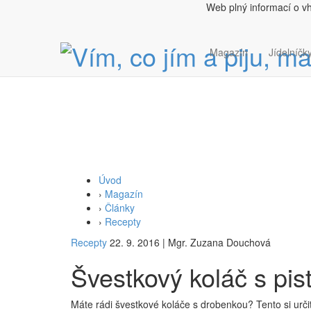
Web plný informací o v
Magazín
Jídelníčky
Úvod
›
Magazín
›
Články
›
Recepty
Recepty
22. 9. 2016
|
Mgr. Zuzana Douchová
Švestkový koláč s pi
Máte rádi švestkové koláče s drobenkou? Tento si urči