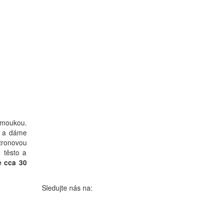
 moukou.
e a dáme
itronovou
 těsto a
 cca 30
Sledujte nás na: