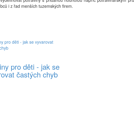
ydefinovat potraviny s přidanou hodnotou napříč potravinářským pr
robců i z řad menších tuzemských firem.
ny pro děti - jak se
rovat častých chyb