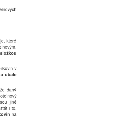
einových
je, které
einovým,
 složkou
lkovin v
na obale
 že daný
roteinový
sou jiné
tát i to,
kovin
na