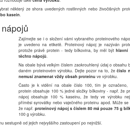
ybrat některý ze shora uvedených rostlinných nebo živočišných prot
ebo kasein
.
h nápojů
Zajímejte se i o složení vámi vybraného proteinového nápo
je uvedeno na etiketě. Proteinový nápoj je nazýván prot
protože právě protein - tedy bílkovina, by měl být
hlavní
těchto nápojů
.
Na obale bývá velkým číslem zaokrouhlený údaj o obsahu bí
daném proteinovém výrobku. Dejte pozor na to, že
číslo 
nemusí znamenat vždy obsah proteinu
ve výrobku.
Často je k vidění na obale číslo 100, tím je označeno,
protein obsahuje 100 % jedné složky bílkoviny - např. že p
nápoj obsahuje 100 % kaseinu, že tedy ve výrobku nej
příměsi syrovátky nebo vaječného proteinu apod. Může se s
že např.
proteinový nápoj s číslem 80 má pouze 75 g bíl
100 g výrobku.
inu sestupně od jejich nejvyššího zastoupení po nejnižší.