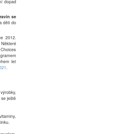
ní dopad
ravin se
a děti do
ce 2012.
. Některé
 Choices
programem
ěhem let
021
.
výrobky,
 se ještě
itaminy,
inku.