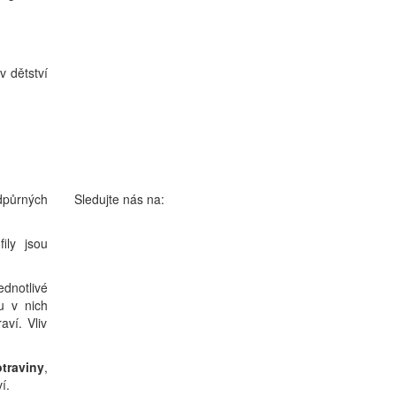
v dětství
Sledujte nás na:
dpůrných
fily jsou
dnotlivé
u v nich
aví. Vliv
otraviny
,
ví.