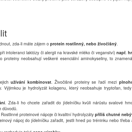
it
dnout, zda-li máte zájem o
protein rostlinný, nebo živočišný
.
při intoleranci laktózy či alergii na kravské mléko či veganství)
např. h
yto proteiny neobsahují veškeré esenciální aminokyseliny, to znamen
jejich
užívání kombinovat
. Živočišné proteiny se řadí mezi
plnoh
y. Výjimkou je hydrolyzát kolagenu, který neobsahuje tryptofan, ted
ání
. Zda-li ho chcete zařadit do jídelníčku kvůli nárůstu svalové h
h důvodů.
 Rostlinné proteinové nápoje či kvalitní hydrolyzáty
příliš chutné nebý
inový nápoj do jídelníčku zařadit, jestli hned po tréninku nebo třeba
ku rozhoduje také
cena výrobku
.