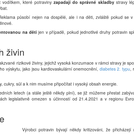
vodítkem, které potraviny
zapadají do správné skladby
stravy lé
bat.
Reklama působí nejen na dospělé, ale i na děti, zvláště pokud se v
dinové.
ientovanou na děti
jen v případě, pokud jednotlivé druhy potravin spl
h živin
o takzvané rizikové živiny, jejichž vysoká konzumace v rámci stravy je sp
o výskytu, jako jsou kardiovaskulární onemocnění,
diabetes 2. typu
, 
, cukry, sůl a k nim musíme připočítat i vysoký obsah energie.
ledních letech (a stále ještě někdy plní), se již můžeme přestat zabýv
nách legislativně omezen s účinností od 21.4.2021 a v regionu Evrop
ge
Výrobci potravin bývají někdy kritizováni, že přicházejí