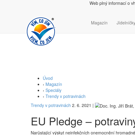
Web plný informací o v
Magazín
Jídelníčky
Úvod
›
Magazín
›
Speciály
›
Trendy v potravinách
Trendy v potravinách
2. 6. 2021
|
EU Pledge – potravin
Narůstající výskyt neinfekčních onemocnění hromadného 