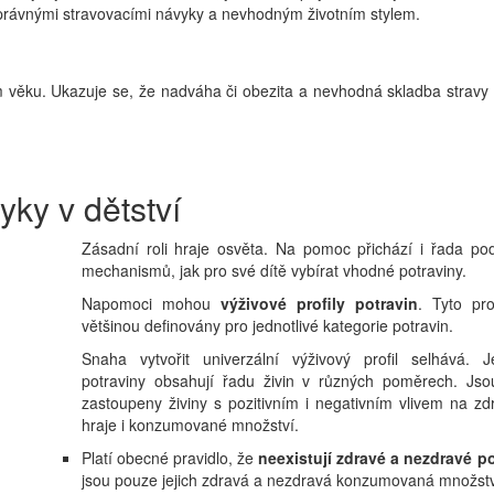
právnými stravovacími návyky a nevhodným životním stylem.
m věku. Ukazuje se, že nadváha či obezita a nevhodná skladba stravy 
yky v dětství
Zásadní roli hraje osvěta. Na pomoc přichází i řada po
mechanismů, jak pro své dítě vybírat vhodné potraviny.
Napomoci mohou
výživové profily potravin
. Tyto pro
většinou definovány pro jednotlivé kategorie potravin.
Snaha vytvořit univerzální výživový profil selhává. Je
potraviny obsahují řadu živin v různých poměrech. Jso
zastoupeny živiny s pozitivním i negativním vlivem na zdr
hraje i konzumované množství.
Platí obecné pravidlo, že
neexistují zdravé a nezdravé p
jsou pouze jejich zdravá a nezdravá konzumovaná množst