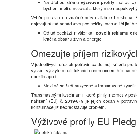
Na druhou stranu
výživové profily
mohou být 
bychom měli omezovat a kterým se naopak vyhý
Výběr potravin do značné míry ovlivňuje i reklama. 
objevují různé pohádkové postavičky, maskoti či jiní hr
Odtud pochází myšlenka
povolit reklamu or
kritéria obsahu živin a energie.
Omezujte příjem rizikovýc
V jednotlivých druzích potravin se definují kritéria pr
vyšším výskytem neinfekčních onemocnění hromadnéh
obezita apod.
Mezi ně se řadí nasycené a transmastné kyseliny
Transmastnými kyselinami, které plnily internet v pos
nařizení (EU) č. 2019/649 je jejich obsah v potravi
konzumace již nepředstavuje problém.
Výživové profily EU Pled