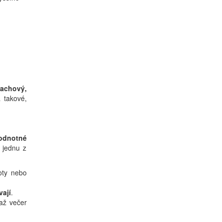
rachový,
á takové,
odnotné
y jednu z
moty nebo
vají
.
 až večer