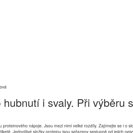
ková
hubnutí i svaly. Při výběru s
ru proteinového nápoje. Jsou mezi nimi velké rozdíly. Zajímejte se i o sl
iketě. Jednotlivé složky proteinu jsou seřazeny sestupně od jejich nej