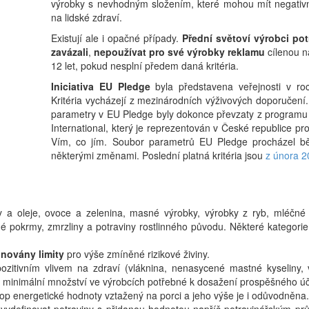
výrobky s nevhodným složením, které mohou mít negativ
na lidské zdraví.
Existují ale i opačné případy.
Přední světoví výrobci pot
zavázali
,
nepoužívat pro své výrobky reklamu
cílenou n
12 let, pokud nesplní předem daná kritéria.
Iniciativa EU Pledge
byla představena veřejnosti v ro
Kritéria vycházejí z mezinárodních výživových doporučení
parametry v EU Pledge byly dokonce převzaty z programu
International, který je reprezentován v České republice 
Vím, co jím. Soubor parametrů EU Pledge procházel b
některými změnami. Poslední platná kritéria jsou
z února 2
ky a oleje, ovoce a zelenina, masné výrobky, výrobky z ryb, mléčné 
ené pokrmy, zmrzliny a potraviny rostlinného původu. Některé kategorie
inovány limity
pro výše zmíněné rizikové živiny.
ozitivním vlivem na zdraví (vláknina, nenasycené mastné kyseliny, v
o minimální množství ve výrobcích potřebné k dosažení prospěšného úč
trop energetické hodnoty vztažený na porci a jeho výše je i odůvodněna.