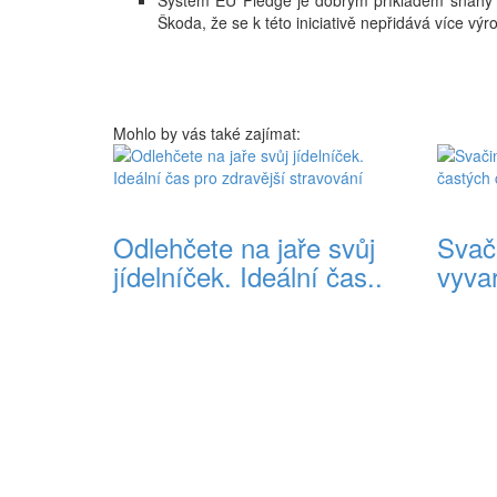
Systém EU Pledge je dobrým příkladem snahy v
Škoda, že se k této iniciativě nepřidává více vý
Mohlo by vás také zajímat:
Odlehčete na jaře svůj
Svači
jídelníček. Ideální čas..
vyva