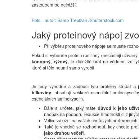
zastoupení po nejnižší.
Foto - autor: Samo Trebizan /Shutterstock.com
Jaký proteinový nápoj zvol
Při výběru proteinového nápoje se musíte rozho
Pokud si vyberete protein rostlinný (nejčastěji užívaný 
konopný, rýžový
, je důležité brát na vědomí, že t
které si tělo neumí samo vyrobit.
Je tedy výhodné a žádoucí tyto proteiny střídat a 
bílkoviny
, obsahují veškeré esenciální aminokyselin
esenciálních aminokyselin.
Dále si určete, jaký máte
důvod k jeho užív
naopak na podporu redukce hmotnosti či z jinýc
Velice záleží i na vašich chuťových preferencích.
Také je vhodné se rozhodnout, kdy chcete prote
jako druhou večeři
.
Často při samotném výběru proteinového doplň