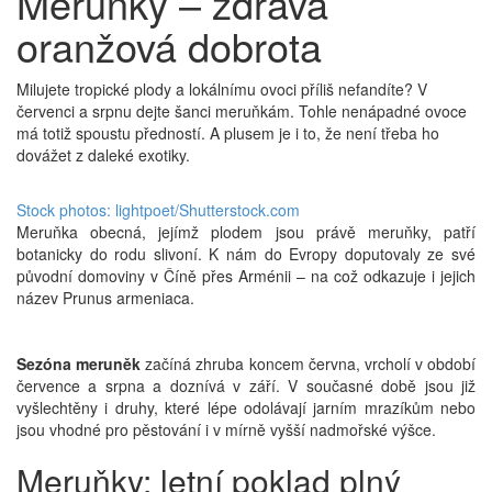
Meruňky – zdravá
oranžová dobrota
Milujete tropické plody a lokálnímu ovoci příliš nefandíte? V
červenci a srpnu dejte šanci meruňkám. Tohle nenápadné ovoce
má totiž spoustu předností. A plusem je i to, že není třeba ho
dovážet z daleké exotiky.
Stock photos: lightpoet/Shutterstock.com
Meruňka obecná, jejímž plodem jsou právě meruňky, patří
botanicky do rodu slivoní. K nám do Evropy doputovaly ze své
původní domoviny v Číně přes Arménii – na což odkazuje i jejich
název Prunus armeniaca.
Sezóna meruněk
začíná zhruba koncem června, vrcholí v období
července a srpna a doznívá v září. V současné době jsou již
vyšlechtěny i druhy, které lépe odolávají jarním mrazíkům nebo
jsou vhodné pro pěstování i v mírně vyšší nadmořské výšce.
Meruňky: letní poklad plný