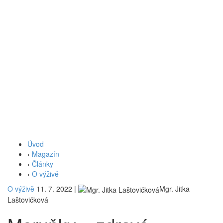
Úvod
›
Magazín
›
Články
›
O výživě
O výživě
11. 7. 2022
|
Mgr. Jitka
Laštovičková