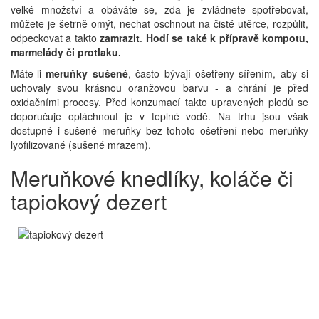
velké množství a obáváte se, zda je zvládnete spotřebovat,
můžete je šetrně omýt, nechat oschnout na čisté utěrce, rozpůlit,
odpeckovat a takto
zamrazit
.
Hodí se také k přípravě kompotu,
marmelády či protlaku.
Máte-li
meruňky sušené
, často bývají ošetřeny sířením, aby si
uchovaly svou krásnou oranžovou barvu - a chrání je před
oxidačními procesy. Před konzumací takto upravených plodů se
doporučuje opláchnout je v teplné vodě. Na trhu jsou však
dostupné i sušené meruňky bez tohoto ošetření nebo meruňky
lyofilizované (sušené mrazem).
Meruňkové knedlíky, koláče či
tapiokový dezert