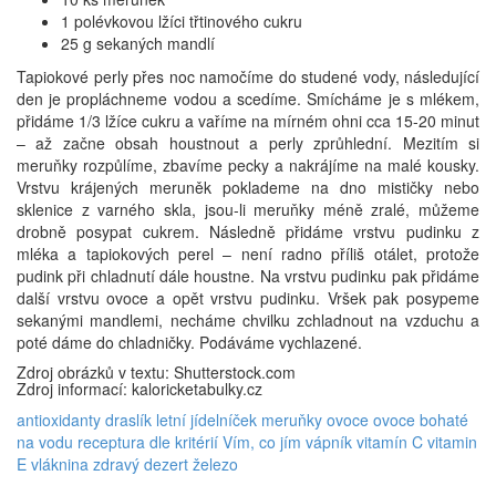
1 polévkovou lžíci třtinového cukru
25 g sekaných mandlí
Tapiokové perly přes noc namočíme do studené vody, následující
den je propláchneme vodou a scedíme. Smícháme je s mlékem,
přidáme 1/3 lžíce cukru a vaříme na mírném ohni cca 15-20 minut
– až začne obsah houstnout a perly zprůhlední. Mezitím si
meruňky rozpůlíme, zbavíme pecky a nakrájíme na malé kousky.
Vrstvu krájených meruněk poklademe na dno mističky nebo
sklenice z varného skla, jsou-li meruňky méně zralé, můžeme
drobně posypat cukrem. Následně přidáme vrstvu pudinku z
mléka a tapiokových perel – není radno příliš otálet, protože
pudink při chladnutí dále houstne. Na vrstvu pudinku pak přidáme
další vrstvu ovoce a opět vrstvu pudinku. Vršek pak posypeme
sekanými mandlemi, necháme chvilku zchladnout na vzduchu a
poté dáme do chladničky. Podáváme vychlazené.
Zdroj obrázků v textu: Shutterstock.com
Zdroj informací: kaloricketabulky.cz
antioxidanty
draslík
letní jídelníček
meruňky
ovoce
ovoce bohaté
na vodu
receptura dle kritérií Vím, co jím
vápník
vitamín C
vitamin
E
vláknina
zdravý dezert
železo