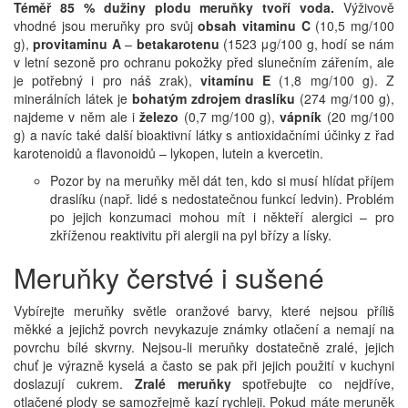
Téměř 85 % dužiny plodu meruňky tvoří voda.
Výživově
vhodné jsou meruňky pro svůj
obsah vitaminu C
(10,5 mg/100
g),
provitaminu A
–
betakarotenu
(1523 μg/100 g, hodí se nám
v letní sezoně pro ochranu pokožky před slunečním zářením, ale
je potřebný i pro náš zrak),
vitamínu E
(1,8 mg/100 g). Z
minerálních látek je
bohatým zdrojem draslíku
(274 mg/100 g),
najdeme v něm ale i
železo
(0,7 mg/100 g),
vápník
(20 mg/100
g) a navíc také další bioaktivní látky s antioxidačními účinky z řad
karotenoidů a flavonoidů – lykopen, lutein a kvercetin.
Pozor by na meruňky měl dát ten, kdo si musí hlídat příjem
draslíku (např. lidé s nedostatečnou funkcí ledvin). Problém
po jejich konzumaci mohou mít i někteří alergici – pro
zkříženou reaktivitu při alergii na pyl břízy a lísky.
Meruňky čerstvé i sušené
Vybírejte meruňky světle oranžové barvy, které nejsou příliš
měkké a jejichž povrch nevykazuje známky otlačení a nemají na
povrchu bílé skvrny.
Nejsou-li meruňky dostatečně zralé, jejich
chuť je výrazně kyselá a často se pak při jejich použití v kuchyni
doslazují cukrem.
Zralé meruňky
spotřebujte co nejdříve,
otlačené plody se samozřejmě kazí rychleji. Pokud máte meruněk