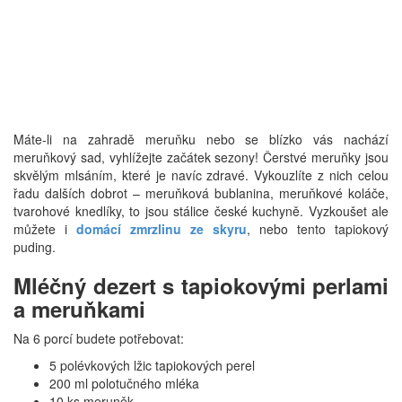
Máte-li na zahradě meruňku nebo se blízko vás nachází
meruňkový sad, vyhlížejte začátek sezony! Čerstvé meruňky jsou
skvělým mlsáním, které je navíc zdravé. Vykouzlíte z nich celou
řadu dalších dobrot – meruňková bublanina, meruňkové koláče,
tvarohové knedlíky, to jsou stálice české kuchyně. Vyzkoušet ale
můžete i
domácí zmrzlinu ze skyru
, nebo tento tapiokový
puding.
Mléčný dezert s tapiokovými perlami
a meruňkami
Na 6 porcí budete potřebovat:
5 polévkových lžic tapiokových perel
200 ml polotučného mléka
10 ks meruněk