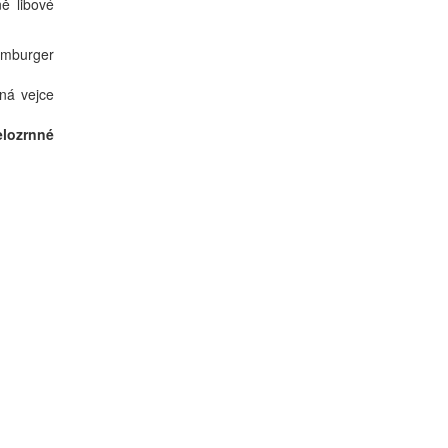
ě libové
amburger
ná vejce
elozrnné