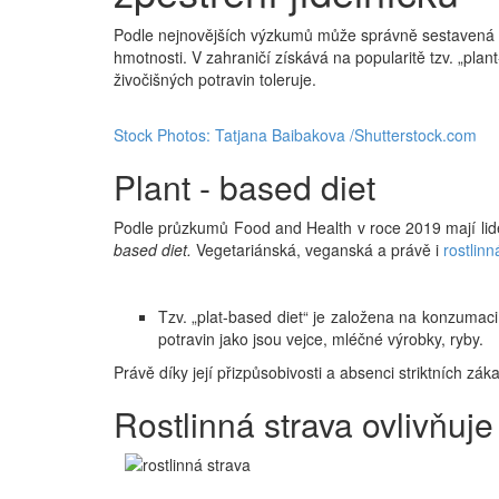
Podle nejnovějších výzkumů může správně sestavená ro
hmotnosti. V zahraničí získává na popularitě tzv. „plan
živočišných potravin toleruje.
Stock Photos: Tatjana Baibakova /Shutterstock.com
Plant - based diet
Podle průzkumů Food and Health v roce 2019 mají lidé
based diet.
Vegetariánská, veganská a právě i
rostlinn
Tzv. „plat-based diet“
je založena na konzumaci 
potravin jako jsou vejce, mléčné výrobky, ryby.
Právě díky její přizpůsobivosti a absenci striktních zák
Rostlinná strava ovlivňuje