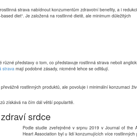
stlinná strava nabídnout konzumentům zdravotní benefity, a i redukci
t-based diet“. Je založená na rostlinné dietě, ale minimum důležitých
 různé představy o tom, co představuje rostlinná strava neboli anglic
á strava
mají podobné zásady, nicméně lehce se odlišují.
převážně rostlinných produktů, ale povoluje i minimální konzumaci ži
azů získává na čím dál větší popularitě.
 zdraví srdce
Podle studie zveřejněné v srpnu 2019 v Journal of the 
Heart Association byl u lidí konzumujících více rostlinných