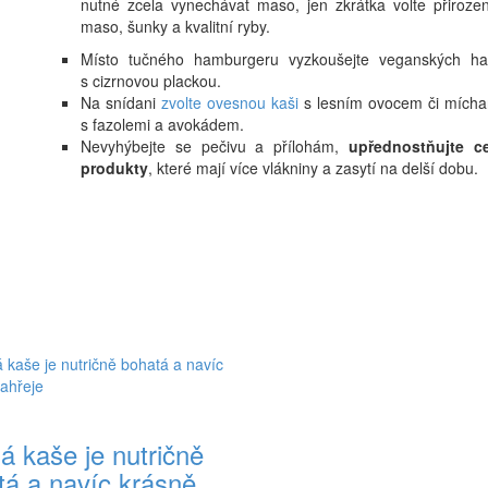
nutné zcela vynechávat maso, jen zkrátka volte přirozen
maso, šunky a kvalitní ryby.
Místo tučného hamburgeru vyzkoušejte veganských h
s cizrnovou plackou.
Na snídani
zvolte ovesnou kaši
s lesním ovocem či mícha
s fazolemi a avokádem.
Nevyhýbejte se pečivu a přílohám,
upřednostňujte c
produkty
, které mají více vlákniny a zasytí na delší dobu.
á kaše je nutričně
tá a navíc krásně..