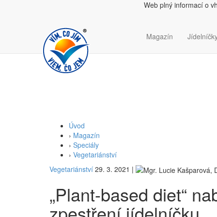
Web plný informací o v
Magazín
Jídelníčky
Úvod
›
Magazín
›
Speciály
›
Vegetariánství
Vegetariánství
29. 3. 2021
|
„Plant-based diet“ nab
zpestření jídelníčku