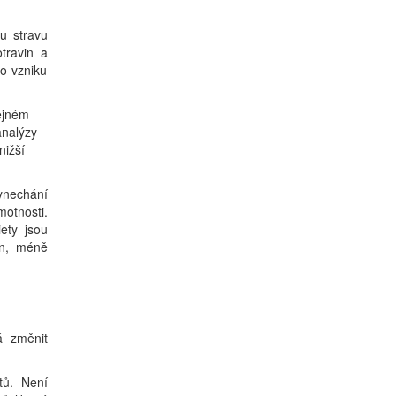
ou stravu
travin a
ko vzniku
ejném
analýzy
nižší
ynechání
otnosti.
ety jsou
nin, méně
 změnit
ů. Není