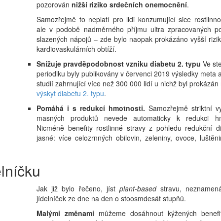
pozorován
nižší riziko srdečních onemocnění
.
Samozřejmě to neplatí pro lidi konzumující sice rostlinn
ale v podobě nadměrného příjmu ultra zpracovaných po
slazených nápojů – zde bylo naopak prokázáno vyšší rizi
kardiovaskulárních obtíží.
Snížuje pravděpodobnost vzniku diabetu 2. typu
Ve st
periodiku byly publikovány v červenci 2019 výsledky meta 
studií zahrnující více než 300 000 lidí u nichž byl prokázán 
výskyt diabetu 2. typu
.
Pomáhá i s redukcí hmotnosti.
Samozřejmě striktní v
masných produktů nevede automaticky k redukci hm
Nicméně benefity rostlinné stravy z pohledu redukční di
jasné: více celozrnných obilovin, zeleniny, ovoce, luště
lníčku
Jak již bylo řečeno, jíst
plant-based
stravu, neznamená
jídelníček ze dne na den o stoosmdesát stupňů.
Malými změnami
můžeme dosáhnout kýžených benefit