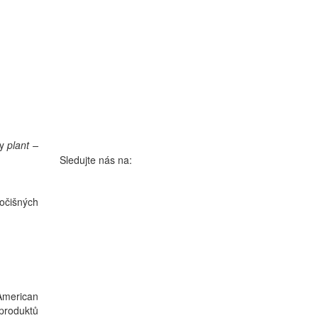
ky
plant –
Sledujte nás na:
vočišných
American
 produktů