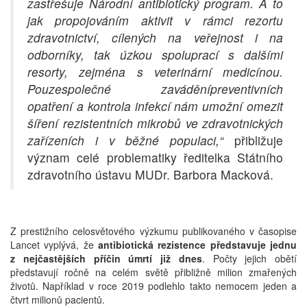
zastřešuje Národní antibiotický program. A to
jak propojováním aktivit v rámci rezortu
zdravotnictví, cílených na veřejnost i na
odborníky, tak úzkou spoluprací s dalšími
resorty, zejména s veterinární medicínou.
Pouzespolečné zaváděnípreventivních
opatření a kontrola infekcí nám umožní omezit
šíření rezistentních mikrobů ve zdravotnických
zařízeních i v běžné populaci,“
přibližuje
význam celé problematiky ředitelka Státního
zdravotního ústavu MUDr. Barbora Macková.
Z prestižního celosvětového výzkumu publikovaného v časopise
Lancet vyplývá, že
antibiotická rezistence představuje jednu
z nejčastějších příčin úmrtí již dnes
. Počty jejich obětí
představují ročně na celém světě přibližně milion zmařených
životů. Například v roce 2019 podlehlo takto nemocem jeden a
čtvrt milionů pacientů.