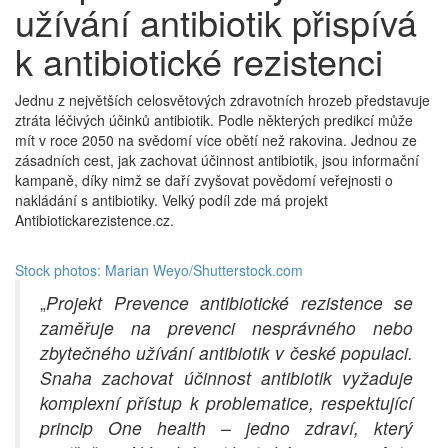
užívání antibiotik přispívá
k antibiotické rezistenci
Jednu z největších celosvětových zdravotních hrozeb představuje
ztráta léčivých účinků antibiotik. Podle některých predikcí může
mít v roce 2050 na svědomí více obětí než rakovina. Jednou ze
zásadních cest, jak zachovat účinnost antibiotik, jsou informační
kampaně, díky nimž se daří zvyšovat povědomí veřejnosti o
nakládání s antibiotiky. Velký podíl zde má projekt
Antibiotickarezistence.cz.
Stock photos: Marian Weyo/Shutterstock.com
„
Projekt Prevence antibiotické rezistence se
zaměřuje na prevenci nesprávného nebo
zbytečného užívání antibiotik v české populaci.
Snaha zachovat účinnost antibiotik vyžaduje
komplexní přístup k problematice, respektující
princip One health – jedno zdraví, který