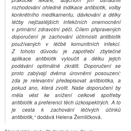
rozhodování ohledně indikace antibiotik, volby
konkrétního medikamentu, dávkování a délky
léčby nejčastějších infekčních onemocnění
v primární zdravotní péči.
Cílem připravených
doporučení je zachování účinnosti antibiotik
používaných v léčbě komunitních infekcí.
Z tohoto důvodu je zapotřebí zbytečné
aplikace antibiotik vyloučit a délku jejich
podávání optimálně zkrátit. Doporučení se
proto zabývají dvěma úrovněmi posouzení:
zda je relevantní předepisovat antibiotika, a
pokud ano, která zvolit. Naše doporučení by
měla vést ke snížení celkové spotřeby
antibiotik a preferenci těch úzkospektrých. A to
je cesta k zachování léčivých účinků
antibiotik,“
dodává Helena Žemličková.