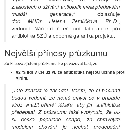
znalostech o užívání antibiotik měla především
mladší generace,“
objasňuje
doc
.
MUDr
.
Helena Žemličková
,
Ph
.
D
.
,
vedoucí Národní referenční laboratoře pro
antibiotika SZÚ a odborná garantka projektu.
Největší přínosy průzkumu
Za klíčové zjištění průzkumu lze považovat fakt, že:
82 % lidí v ČR už ví, že antibiotika nejsou účinná proti
virům
.
„Tato znalost je zásadní. Věřím, že si pacienti
budou vědomi, že nemá smysl se v případě
viróz snažit přimět lékaře, aby jim antibiotika
předepsal. Z průzkumu také vyplynulo, že 65
% české populace chápe, že správným
modelem chování je nechat předepsání