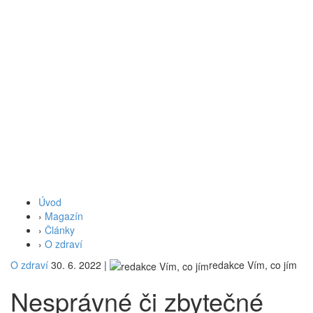
Úvod
›
Magazín
›
Články
›
O zdraví
O zdraví
30. 6. 2022
|
redakce Vím, co jím
Nesprávné či zbytečné