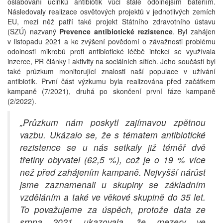
oslabování účinků antibiotik vůči stále odolnějším bateriím.
Následovaly realizace osvětových projektů v jednotlivých zemích
EU, mezi něž patří také projekt Státního zdravotního ústavu
(SZÚ) nazvaný
Prevence antibiotické rezistence
. Byl zahájen
v listopadu 2021 a ke zvýšení povědomí o závažnosti problému
odolnosti mikrobů proti antibiotické léčbě infekcí se využívala
inzerce, PR články i aktivity na sociálních sítích. Jeho součástí byl
také průzkum monitorující znalosti naší populace v užívání
antibiotik. První část výzkumu byla realizována před začátkem
kampaně (7/2021), druhá po skončení první fáze kampaně
(2/2022).
„Průzkum nám poskytl zajímavou zpětnou
vazbu. Ukázalo se, že s tématem antibiotické
rezistence se u nás setkaly již téměř dvě
třetiny obyvatel (62,5 %), což je o 19 % více
než před zahájením kampaně. Nejvyšší nárůst
jsme zaznamenali u skupiny se základním
vzděláním a také ve věkové skupině do 35 let
.
To považujeme za úspěch, protože data ze
srpna 2021 ukazovala, že mezery ve