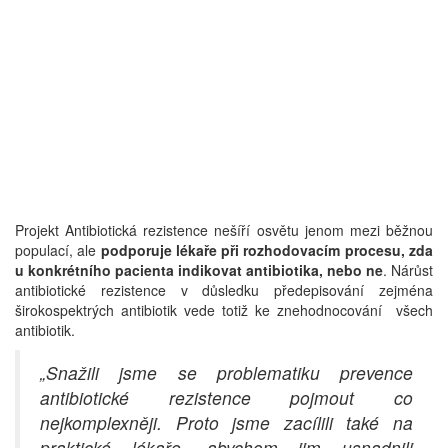
Projekt Antibiotická rezistence nešíří osvětu jenom mezi běžnou
populací, ale
podporuje lékaře při rozhodovacím procesu, zda
u konkrétního pacienta indikovat antibiotika, nebo ne
. Nárůst
antibiotické rezistence v důsledku předepisování zejména
širokospektrých antibiotik vede totiž ke znehodnocování všech
antibiotik.
„Snažili jsme se problematiku prevence
antibiotické rezistence pojmout co
nejkomplexněji. Proto jsme zacílili také na
praktické lékaře, abychom jim usnadnili