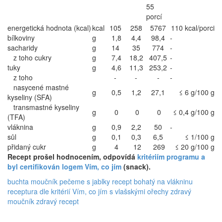
55
porcí
energetická hodnota (kcal)
kcal
105
258
5767
110 kcal/porci
bílkoviny
g
1,8
4,4
98,4
-
sacharidy
g
14
35
774
-
z toho cukry
g
7,4
18,2
407,5
-
tuky
g
4,6
11,3
253,2
-
z toho
-
-
-
-
nasycené mastné
g
0,5
1,2
27,1
≤ 6 g/100 g
kyseliny (SFA)
transmastné kyseliny
g
0
0
0
≤ 0,4 g/100 g
(TFA)
vláknina
g
0,9
2,2
50
-
sůl
g
0,1
0,3
6,5
≤ 1/100 g
přidaný cukr
g
4
12
269
≤ 20 g/100 g
Recept prošel hodnocením, odpovídá
kritériím programu a
byl certifikován logem Vím, co jím
(snack).
buchta
moučník
pečeme s jablky
recept bohatý na vlákninu
receptura dle kritérií Vím, co jím
s vlašskými ořechy
zdravý
moučník
zdravý recept