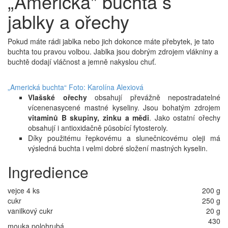
„Americká" buchta s
jablky a ořechy
Pokud máte rádi jablka nebo jich dokonce máte přebytek, je tato
buchta tou pravou volbou. Jablka jsou dobrým zdrojem vlákniny a
buchtě dodají vláčnost a jemně nakyslou chuť.
„Americká buchta“ Foto: Karolína Alexiová
Vlašské ořechy
obsahují převážně nepostradatelné
vícenenasycené mastné kyseliny. Jsou bohatým zdrojem
vitaminů B skupiny, zinku a mědi
. Jako ostatní ořechy
obsahují i antioxidačně působící fytosteroly.
Díky použitému řepkovému a slunečnicovému oleji má
výsledná buchta i velmi dobré složení mastných kyselin.
Ingredience
vejce 4 ks
200 g
cukr
250 g
vanilkový cukr
20 g
430
mouka polohrubá