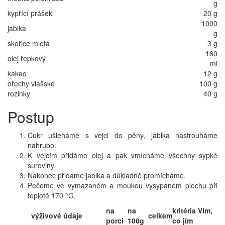
g
kypřící prášek
20 g
1000
jablka
g
skořice mletá
3 g
160
olej řepkový
ml
kakao
12 g
ořechy vlašské
100 g
rozinky
40 g
Postup
Cukr ušleháme s vejci do pěny, jablka nastrouháme
nahrubo.
K vejcím přidáme olej a pak vmícháme všechny sypké
suroviny.
Nakonec přidáme jablka a důkladně promícháme.
Pečeme ve vymazaném a moukou vysypaném plechu při
teplotě 170 °C.
na
na
kritéria Vím,
výživové údaje
celkem
porci
100g
co jím