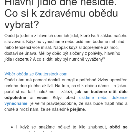
Hlavní jídlo dne nešiďte.
Co si k zdravému obědu
vybrat?
Oběd je jedním z hlavních denních jídel, které tvoří základ našeho
stravování. Když ho vynecháme nebo ošidíme, budeme mít hlad
nebo tendenci více mlsat. Naopak když si dopřejeme až moc,
dostaví se únava. Měl by oběd být složený z polévky, hlavního
jídla i dezertu? A co si dát, aby byl nutričně vyvážený?
Výběr oběda ze Shutterstock.com
Oběd nám má pomoci doplnit energii a potřebné živiny uprostřed
našeho dne plného aktivit. Na tom, co si k obědu dáme – a jakou
porci si na talíř naložíme – záleží,
jak se budeme cítit dále
odpoledne a večer.
Když oběd
ošidíme nebo dokonce
vynecháme
,
je velmi pravděpodobné, že nás bude trápit hlad a
chutě a hrozí nám, že se následně
přejíme
.
I když se snažíme nějaké to kilo zhubnout,
oběd se