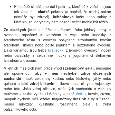
Při obědě si můžeme dát i pokrmy, které už k večeři nejsou
tak vhodné –
sladké
pokrmy (a neplatí, že sladký pokrm
nemůže být zdravý),
luštěninové
kaše nebo saláty z
luštěnin, ze kterých by nám později večer mohlo být těžko.
Ze sladkých jídel
si můžeme připravit třeba jáhlový nákyp s
ovocem, zapečený s tvarohem a vejci nebo knedlíky z
tvarohového těsta s ovocem posypané strouhaným tvrdým
tvarohem, skořicí nebo polité jogurtem a dozdobené ovocem.
Další variantou jsou třeba
lívanečky
z jemných ovesných vloček
nebo palačinky z celozrnné mouky s jogurtem či šlehaným
tvarohem a ovocem.
V letních měsících nám přijde vhod i
zeleninový salát,
nesmíme
ale opomenout,
aby v něm nechyběl zdroj složených
sacharidů
(např. celozrnný kuskus nebo těstoviny, jáhly nebo
quinoa) a také
zdroj bílkovin
– libové maso či ryba, vejce, sýr
nebo tofu. Jako zdroj bílkovin, složených sacharidů a vlákniny
můžeme v salátu využít i luštěniny – např.
čočku
, fazole, cizrnu,
naopak bychom měli
oželet
majonézový
dresink
a využít raději
menší množství kvalitního rostlinného oleje a třeba
balzamikového octa.