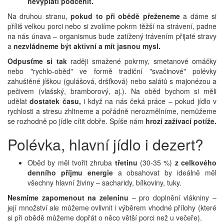
nevyplatí podcenit.
Na druhou stranu,
pokud to při obědě přeženeme
a dáme si
příliš velkou porci nebo si zvolíme pokrm těžší na strávení, padne
na nás únava – organismus bude zatížený trávením přijaté stravy
a
nezvládneme být aktivní a mít jasnou mysl.
Odpusťme si tak
raději smažené pokrmy, smetanové omáčky
nebo "rychlo-oběd" ve formě tradiční "svačinové" polévky
zahuštěné jíškou (gulášová, dršťková) nebo salátů s majonézou a
pečivem (vlašský, bramborový, aj.). Na oběd bychom si měli
udělat
dostatek času,
i když na nás čeká práce – pokud jídlo v
rychlosti a stresu zhltneme a pořádně nerozmělníme, nemůžeme
se rozhodně po jídle cítit dobře. Spíše nám
hrozí zažívací potíže.
Polévka, hlavní jídlo i dezert?
Oběd by měl tvořit zhruba
třetinu
(30-35 %)
z celkového
denního příjmu energie
a obsahovat by ideálně měl
všechny hlavní živiny – sacharidy, bílkoviny, tuky.
Nesmíme zapomenout na zeleninu
– pro doplnění vlákniny –
její množství ale můžeme ovlivnit i výběrem vhodné přílohy (které
si při obědě můžeme dopřát o něco větší porci než u večeře).