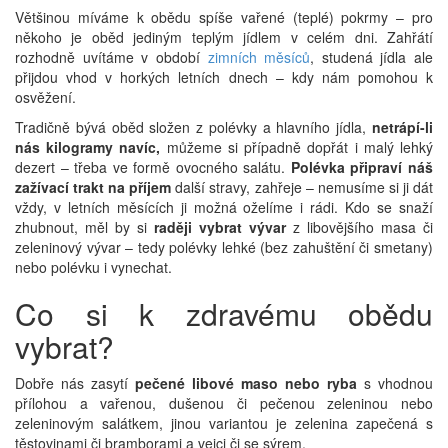
Většinou míváme k obědu spíše vařené (teplé) pokrmy – pro
někoho je oběd jediným teplým jídlem v celém dni. Zahřátí
rozhodně uvítáme v období
zimních měsíců
, studená jídla ale
přijdou vhod v horkých letních dnech – kdy nám pomohou k
osvěžení.
Tradičně bývá oběd složen z polévky a hlavního jídla,
netrápí-li
nás kilogramy navíc,
můžeme si případně dopřát i malý lehký
dezert – třeba ve formě ovocného salátu.
Polévka připraví náš
zažívací trakt na příjem
další stravy, zahřeje – nemusíme si ji dát
vždy, v letních měsících ji možná oželíme i rádi. Kdo se snaží
zhubnout, měl by si
raději vybrat vývar
z libovějšího masa či
zeleninový vývar – tedy polévky lehké (bez zahuštění či smetany)
nebo polévku i vynechat.
Co si k zdravému obědu
vybrat?
Dobře nás zasytí
pečené libové maso nebo ryba
s vhodnou
přílohou a vařenou, dušenou či pečenou zeleninou nebo
zeleninovým salátkem, jinou variantou je zelenina zapečená s
těstovinami či bramborami a vejci či se sýrem.