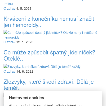
O zdraví
4. 5. 2023
Krvácení z konečníku nemusí značit
jen hemoroidy..
O zdraví
12. 1. 2023
Co může způsobit špatný jídelníček?
Oteklé..
O zdraví
14. 6. 2022
Zlozvyky, které škodí zdraví. Dělá je
téměř..
Nastavení cookies
O zdraví
15. 3. 2022
Aby pro vás bylo prohlížení našich stránek co