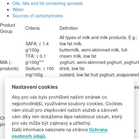
Oils, fats and fat containing spreads
Water
Sources of carbohydrates
Product
Criteria
Definition
Group
All types of milk and milk products. E.g.:
SAFA: ≤ 1.4
low fat milk,
g/100g
buttermilk, semi-skimmed milk, full-
TFA: ≤ 0.1
cream milk, low fat
Milk (-
g/100g***
yoghurt, semi-skimmed yoghurt, yoghurt
products)
Sodium: ≤ 100
drink, low fat
mg/100g
custard, low fat fruit yoghurt, evaporated
Added sugars: ≤
milk, coffee cream,
5 g/100g
cream (for culinary use), milk substitutes
Nastavení cookies
such as soy milk.
Aby pro vás bylo prohlížení našich stránek co
SAFA: ≤ 15
nejpohodlnější, využíváme soubory cookies. Cookies
g/100g
All types of cheese and cheese
nám slouží pro zlepšování našich služeb a zároveň
TFA: ≤ 0.1
products. E.g.: 20+ cheese,
vám díky nim dokážeme lépe nabídnout obsah, který
Cheese (-
g/100g***
30+ cheese, Edam, Brie 50+, 48+
pro vás může být zajímavý a užitečný.
products)
Sodium: ≤ 900
Gouda cheese, blue
Další informace naleznete na stránce
Ochrana
mg/100g
cheese, gorgonzola, gruyere, soft herb
Added sugars:
cheese.
osobních údajů
.